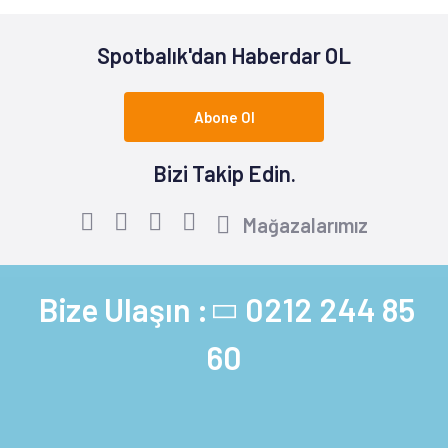
Spotbalık'dan Haberdar OL
Abone Ol
Bizi Takip Edin.
Mağazalarımız
Bize Ulaşın :
0212 244 85
60