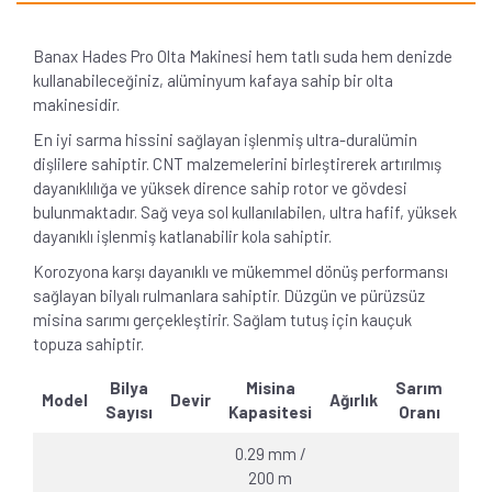
Banax Hades Pro Olta Makinesi h
em tatlı suda hem denizde
kullanabileceğiniz, alüminyum kafaya sahip bir olta
makinesidir.
En iyi sarma hissini sağlayan işlenmiş ultra-duralümin
dişlilere sahiptir. CNT malzemelerini birleştirerek artırılmış
dayanıklılığa ve yüksek dirence sahip rotor ve gövdesi
bulunmaktadır. Sağ veya sol kullanılabilen, ultra hafif, yüksek
dayanıklı işlenmiş katlanabilir kola sahiptir.
Korozyona karşı dayanıklı ve mükemmel dönüş performansı
sağlayan bilyalı rulmanlara sahiptir.
Düzgün ve pürüzsüz
misina sarımı gerçekleştirir. Sağlam tutuş için kauçuk
topuza sahiptir.
Bilya
Misina
Sarım
Model
Devir
Ağırlık
Dra
Sayısı
Kapasitesi
Oranı
0.29 mm /
200 m