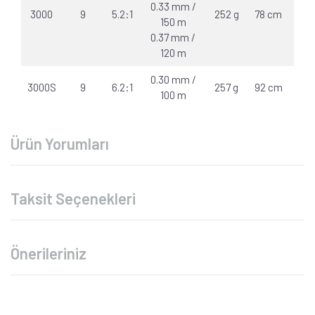
0.33 mm /
3000
9
5.2:1
252 g
78 cm
10 k
150 m
0.37 mm /
120 m
0.30 mm /
3000S
9
6.2:1
257 g
92 cm
10 k
100 m
Ürün Yorumları
Taksit Seçenekleri
Önerileriniz