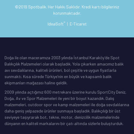
©2019 Spotbalik. Her Hakkı Saklıdır. Kredi kartı bilgileriniz
korunmaktadır.
®
IdeaSoft
|
E-Ticaret
Doğa ile olan maceramıza 2003 yılında İstanbul Karaköy’de Spot
Balıkçılık Malzemeleri olarak başladık. Yola çıkarken amacımız balık
avı sevdalılarına, kaliteli ürünleri, bol çeşitle ve uygun fiyatlarla
sunmaktı. Kısa sürede Türkiye’nin en büyük ve kapsamlı balık
ekipmanları mağazası haline geldik.
2009 yılında açtığımız 600 metrekare üzerine kurulu SportCity Deniz,
Doğa, Av ve Spor Malzemeleri ile yeni bir boyut kazandık. Dalış
malzemeleri, outdoor spor ve kamp malzemeleri ile doğa sevdalılarına
daha geniş yelpazede ürünler sunmaya başladık. Balıkçılığı bir üst
seviyeye taşıyrarak bot, tekne, motor, denizcilik malzemelerinde
dünyanın en kaliteli markalarını bir çatı altında sizlerle buluşturduk.