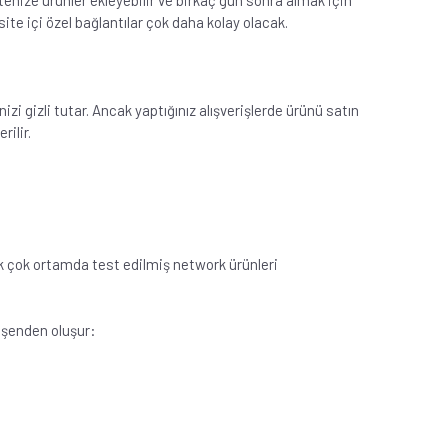
stenize ürünler ekleyebilir ve birkaç gün sonra almak için
site içi özel bağlantılar çok daha kolay olacak.
izi gizli tutar. Ancak yaptığınız alışverişlerde ürünü satın
rilir.
ek çok ortamda test edilmiş network ürünleri
leşenden oluşur: