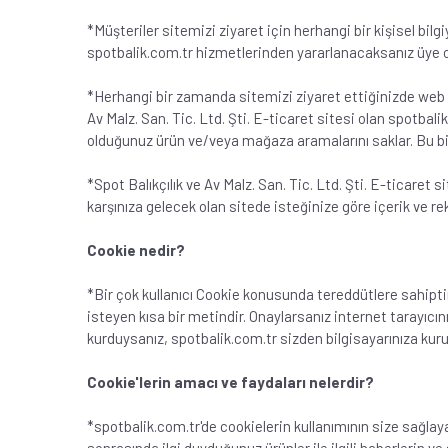
*Müşteriler sitemizi ziyaret için herhangi bir kişisel bilg
spotbalik.com.tr hizmetlerinden yararlanacaksanız üye ol
*Herhangi bir zamanda sitemizi ziyaret ettiğinizde web su
Av Malz. San. Tic. Ltd. Şti. E-ticaret sitesi olan spotbali
olduğunuz ürün ve/veya mağaza aramalarını saklar. Bu bilg
*Spot Balıkçılık ve Av Malz. San. Tic. Ltd. Şti. E-ticaret s
karşınıza gelecek olan sitede isteğinize göre içerik ve 
Cookie nedir?
*Bir çok kullanıcı Cookie konusunda tereddütlere sahiptir
isteyen kısa bir metindir. Onaylarsanız internet tarayıcı
kurduysanız, spotbalik.com.tr sizden bilgisayarınıza kur
Cookie'lerin amacı ve faydaları nelerdir?
*spotbalik.com.tr'de cookielerin kullanımının size sağlay