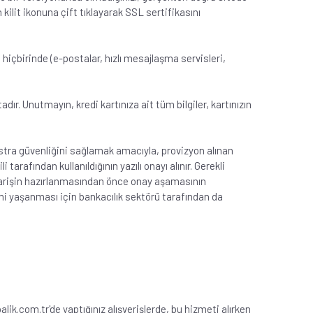
 kilit ikonuna çift tıklayarak SSL sertifikasını
 hiçbirinde (e-postalar, hızlı mesajlaşma servisleri,
ır. Unutmayın, kredi kartınıza ait tüm bilgiler, kartınızın
 ekstra güvenliğini sağlamak amacıyla, provizyon alınan
arafından kullanıldığının yazılı onayı alınır. Gerekli
 Siparişin hazırlanmasından önce onay aşamasının
mi yaşanması için bankacılık sektörü tarafından da
alik.com.tr'de yaptığınız alışverişlerde, bu hizmeti alırken