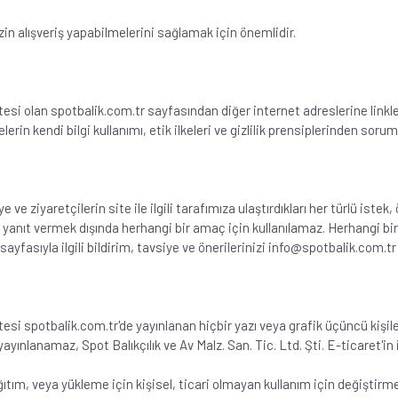
zin alışveriş yapabilmelerini sağlamak için önemlidir.
itesi olan spotbalik.com.tr sayfasından diğer internet adreslerine linkler 
lerin kendi bilgi kullanımı, etik ilkeleri ve gizlilik prensiplerinden soruml
ye ve ziyaretçilerin site ile ilgili tarafımıza ulaştırdıkları her türlü iste
e yanıt vermek dışında herhangi bir amaç için kullanılamaz. Herhangi bir
iş sayfasıyla ilgili bildirim, tavsiye ve önerilerinizi info@spotbalik.com.
sitesi spotbalik.com.tr'de yayınlanan hiçbir yazı veya grafik üçüncü kişil
yınlanamaz, Spot Balıkçılık ve Av Malz. San. Tic. Ltd. Şti. E-ticaret'in 
tım, veya yükleme için kişisel, ticari olmayan kullanım için değiştirm