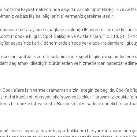
iyi sisteme kaydetmek zorunda değildir. Ancak, Spot Balıkçılık ve Av Malz
manız ve bazı kişisel bilgilerinizi vermeniz gerekmektedir.
nucumuz tarayıcınızın bağlanmış olduğu IP adresini isimsiz kullanıcı ol
k.com.tr cookie bilgisi, Spot Balıkçılık ve Av Malz. San. Tic. Ltd. Şti. E-
iler sayesinde ileriki dönemlerde sitede yer alacak reklamlara ilgi du
itesi olan spotbalik.com.tr kullanıcıların kişisel bilgilerini şu nedenlerle
reklam sağlamak, dilediğiniz ürünlerden ve hizmetlerden haberdar edil
. Cookie'lere izin vermek tamamen sizin isteğinize bağlıdır. Cookie bilg
nız metni küçük bir dosyada bilgisayarınıza ekler. Tarayıcınızı cookie 
ulmus bir cookie isteyecektir. Bu cookie bize sadece önceki bir spotba
acağı önemli avantajlar vardır. spotbalik.com.tr ziyaretiniz sırasında g