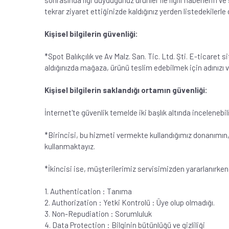
sonrasında ilgi duyduğunuz ürünler ile ilgili haberlerin ve
tekrar ziyaret ettiğinizde kaldığınız yerden listedekilerle
Kişisel bilgilerin güvenliği:
*Spot Balıkçılık ve Av Malz. San. Tic. Ltd. Şti. E-ticaret s
aldığınızda mağaza, ürünü teslim edebilmek için adınızı ve
Kişisel bilgilerin saklandığı ortamın güvenliği:
İnternet'te güvenlik temelde iki başlık altında incelenebil
*Birincisi, bu hizmeti vermekte kullandığımız donanımın, 
kullanmaktayız.
*İkincisi ise, müşterilerimiz servisimizden yararlanırken 
1. Authentication : Tanıma
2. Authorization : Yetki Kontrolü : Üye olup olmadığı.
3. Non-Repudiation : Sorumluluk
4. Data Protection : Bilginin bütünlüğü ve gizliliği