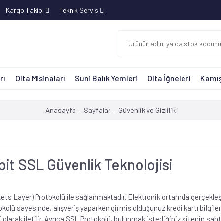
Kargo Takibi
Teknik Servis
rı
Olta Misinaları
Suni Balık Yemleri
Olta İğneleri
Kamış
Anasayfa
Sayfalar
Güvenlik ve Gizlilik
bit SSL Güvenlik Teknolojisi
kets Layer) Protokolü ile sağlanmaktadır. Elektronik ortamda gerçekleşti
olü sayesinde, alışveriş yaparken girmiş olduğunuz kredi kartı bilgiler
olarak iletilir. Ayrıca SSL Protokolü, bulunmak istediğiniz sitenin sah