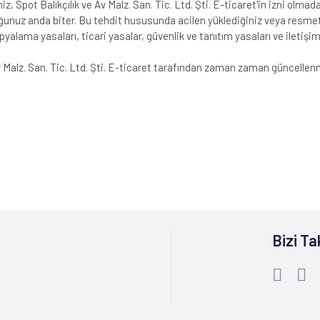
seniz, Spot Balıkçılık ve Av Malz. San. Tic. Ltd. Şti. E-ticaret'in izni ol
ğunuz anda biter. Bu tehdit hususunda acilen yüklediğiniz veya resme
yalama yasaları, ticari yasalar, güvenlik ve tanıtım yasaları ve iletişi
 Av Malz. San. Tic. Ltd. Şti. E-ticaret tarafından zaman zaman güncelle
Bizi Ta