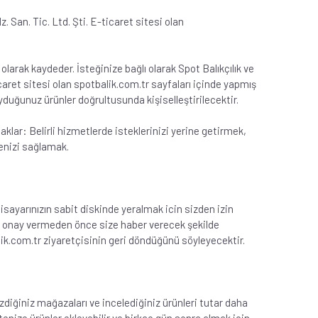
. San. Tic. Ltd. Şti. E-ticaret sitesi olan
arak kaydeder. İsteğinize bağlı olarak Spot Balıkçılık ve
ticaret sitesi olan spotbalik.com.tr sayfaları içinde yapmış
yduğunuz ürünler doğrultusunda kişiselleştirilecektir.
 saklar: Belirli hizmetlerde isteklerinizi yerine getirmek,
menizi sağlamak.
isayarınızın sabit diskinde yeralmak icin sizden izin
için onay vermeden önce size haber verecek şekilde
lik.com.tr ziyaretçisinin geri döndüğünü söyleyecektir.
ezdiğiniz mağazaları ve incelediğiniz ürünleri tutar daha