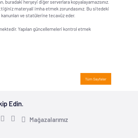
madan, buradaki herşeyi diğer serverlara kopyalayamazsınız.
ttiğiniz materyali imha etmek zorundasınız. Bu sitedeki
m kanunları ve statülerine tecavüz eder.
nmektedir. Yapılan güncellemeleri kontrol etmek
Tüm Sayfalar
kip Edin.
Mağazalarımız