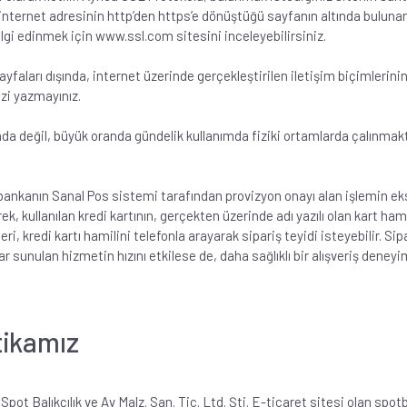
z, internet adresinin http’den https’e dönüştüğü sayfanın altında bulunan
ilgi edinmek için www.ssl.com sitesini inceleyebilirsiniz.
faları dışında, internet üzerinde gerçekleştirilen iletişim biçimlerinin
nizi yazmayınız.
ında değil, büyük oranda gündelik kullanımda fiziki ortamlarda çalınmaktad
izde, bankanın Sanal Pos sistemi tarafından provizyon onayı alan işlemin
kullanılan kredi kartının, gerçekten üzerinde adı yazılı olan kart hamili t
eri, kredi kartı hamilini telefonla arayarak sipariş teyidi isteyebilir.
nulan hizmetin hızını etkilese de, daha sağlıklı bir alışveriş deneyi
itikamız
Spot Balıkçılık ve Av Malz. San. Tic. Ltd. Şti. E-ticaret sitesi olan spotb