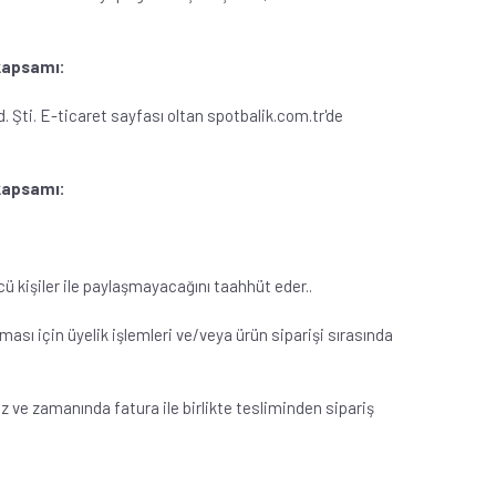
 kapsamı:
td. Şti. E-ticaret sayfası oltan spotbalik.com.tr'de
 kapsamı:
ncü kişiler ile paylaşmayacağını taahhüt eder..
şması için üyelik işlemleri ve/veya ürün siparişi sırasında
siz ve zamanında fatura ile birlikte tesliminden sipariş