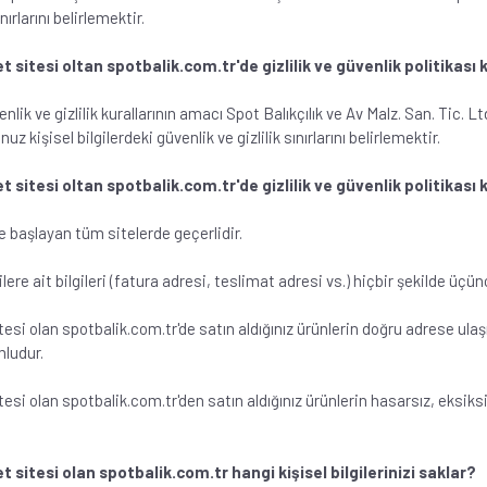
ırlarını belirlemektir.
ret sitesi oltan spotbalik.com.tr'de gizlilik ve güvenlik politikası
nlik ve gizlilik kurallarının amacı Spot Balıkçılık ve Av Malz. San. Tic. L
z kişisel bilgilerdeki güvenlik ve gizlilik sınırlarını belirlemektir.
ret sitesi oltan spotbalik.com.tr'de gizlilik ve güvenlik politikası
ile başlayan tüm sitelerde geçerlidir.
ilere ait bilgileri (fatura adresi, teslimat adresi vs.) hiçbir şekilde üçü
sitesi olan spotbalik.com.tr'de satın aldığınız ürünlerin doğru adrese ula
mludur.
sitesi olan spotbalik.com.tr'den satın aldığınız ürünlerin hasarsız, eksik
et sitesi olan spotbalik.com.tr hangi kişisel bilgilerinizi saklar?