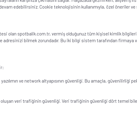
 sayfaların karşınıza çıkmasını sağlar. Mağazada gezinirken, alışveriş li
 devam edebilirsiniz. Cookie teknolojisinin kullanımıyla, özel öneriler ve 
itesi olan spotbalik.com.tr, vermiş olduğunuz tüm kişisel kimlik bilgilerin
 adresinizi bilmek zorundadır. Bu iki bilgi sistem tarafından firmaya ve
ir:
yazılımın ve network altyapısının güvenliği. Bu amaçla, güvenilirliği p
oluşan veri trafiğinin güvenliği. Veri trafiğinin güvenliği dört temel bi