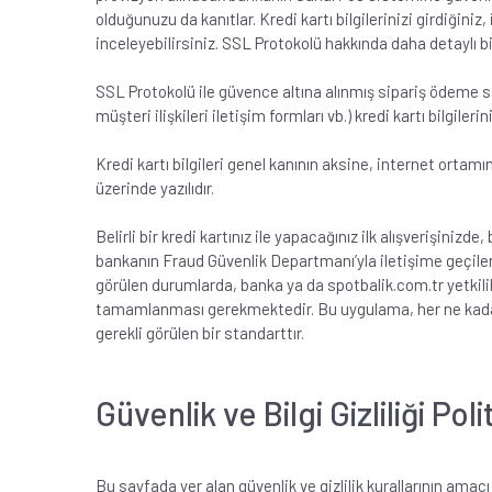
olduğunuzu da kanıtlar. Kredi kartı bilgilerinizi girdiğini
inceleyebilirsiniz. SSL Protokolü hakkında daha detaylı b
SSL Protokolü ile güvence altına alınmış sipariş ödeme say
müşteri ilişkileri iletişim formları vb.) kredi kartı bilgileri
Kredi kartı bilgileri genel kanının aksine, internet ortam
üzerinde yazılıdır.
Belirli bir kredi kartınız ile yapacağınız ilk alışverişin
bankanın Fraud Güvenlik Departmanı’yla iletişime geçilerek, 
görülen durumlarda, banka ya da spotbalik.com.tr yetkilil
tamamlanması gerekmektedir. Bu uygulama, her ne kadar su
gerekli görülen bir standarttır.
Güvenlik ve Bilgi Gizliliği Pol
Bu sayfada yer alan güvenlik ve gizlilik kurallarının amacı 