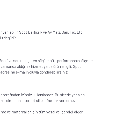
verilebilir. Spot Balıkçılık ve Av Malz. San. Tic. Ltd.
u değildir.
k, öneri ve soruları içeren bilgiler site performansını ölçmek
 zamanda aldığınız hizmet ya da ürünle ilgili, Spot
tr adresine e-mail yoluyla gönderebilirsiniz.
er tarafından izinsiz kullanılamaz. Bu sitede yer alan
izni olmadan internet sitelerine link verilemez.
eme ve materyaller için tüm yasal ve içerdiği diğer