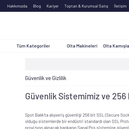
Hakkımızda
Blog
Kariyer
Toptan & Kurumsal Satış
İletişim
Tüm Kategoriler
Olta Makineleri
Olta Kamışla
Güvenlik ve Gizlilik
Güvenlik Sistemimiz ve 256 
Spot Balık'ta alışveriş güvenliği 256 bit SSL (Secure Soc
olduğu sistemlerde bir endüstri standardı olan SSL Protok
provizyon alınacak bankanın Sanal Pos sistemine güvenli 