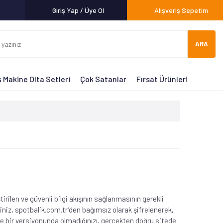
Giriş Yap / Üye Ol
Alışveriş Sepetim
ARA
 Makine Olta Setleri
Çok Satanlar
Fırsat Ürünleri
rilen ve güvenli bilgi akışının sağlanmasının gerekli
iniz, spotbalik.com.tr’den bağımsız olarak şifrelenerek,
te bir versiyonunda olmadığınızı, gerçekten doğru sitede