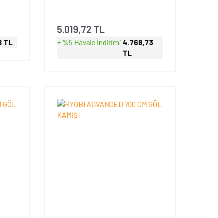
5.019,72 TL
8 TL
+ %5 Havale
İndirimi
4.768,73
TL