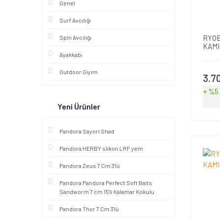
Genel
Surf Avcılığı
RYOB
Spin Avcılığı
KAMI
Ayakkabı
Outdoor Giyim
3.7
+ %5
Yeni Ürünler
Pandora Sayori Shad
Pandora HERBY slikon LRF yem
Pandora Zeus 7 Cm 3'lü
Pandora Pandora Perfect Soft Baits
Sandworm 7 cm 15'li Kalamar Kokulu
Pandora Thor 7 Cm 3'lü