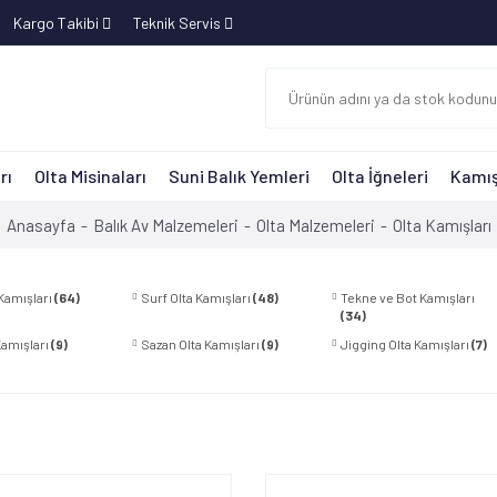
Kargo Takibi
Teknik Servis
rı
Olta Misinaları
Suni Balık Yemleri
Olta İğneleri
Kamış
Anasayfa
Balık Av Malzemeleri
Olta Malzemeleri
Olta Kamışları
 Kamışları
(64)
Surf Olta Kamışları
(48)
Tekne ve Bot Kamışları
(34)
Kamışları
(9)
Sazan Olta Kamışları
(9)
Jigging Olta Kamışları
(7)