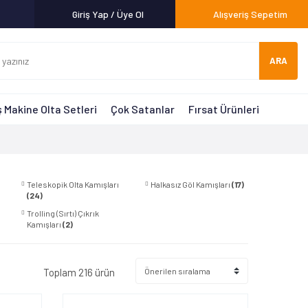
Giriş Yap / Üye Ol
Alışveriş Sepetim
ARA
 Makine Olta Setleri
Çok Satanlar
Fırsat Ürünleri
Teleskopik Olta Kamışları
Halkasız Göl Kamışları
(17)
(24)
Trolling (Sırtı) Çıkrık
Kamışları
(2)
Toplam 216 ürün