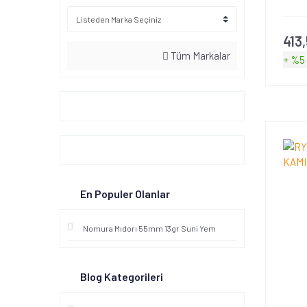
Ryobi (76)
413
Savage gear (15)
Tüm Markalar
+ %5
Shimano (13)
Silver Star (19)
Tubertini (3)
En Populer Olanlar
Nomura Mıdorı 55mm 13gr Suni Yem
Blog Kategorileri