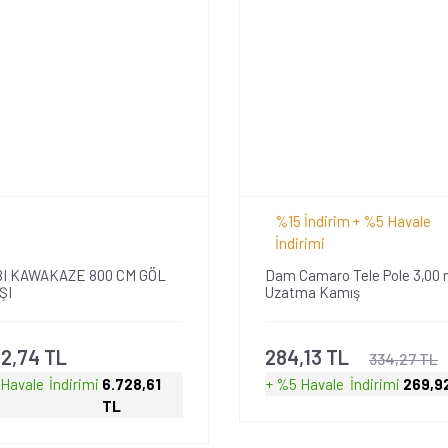
%15 İndirim + %5 Havale
İndirimi
I KAWAKAZE 800 CM GÖL
Dam Camaro Tele Pole 3,00 
ŞI
Uzatma Kamış
82,74 TL
284,13 TL
334,27 TL
 Havale
İndirimi
6.728,61
+ %5 Havale
İndirimi
269,9
TL