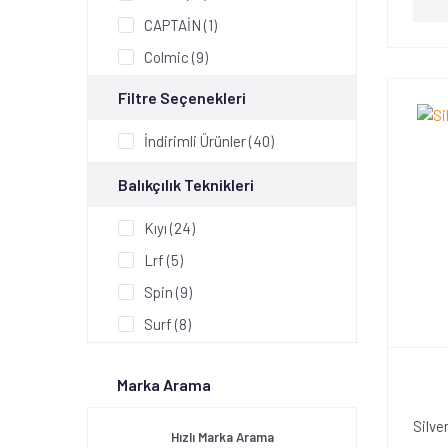
CAPTAİN (1)
Colmic (9)
D.A.M (4)
Filtre Seçenekleri
DAM (11)
İndirimli Ürünler (40)
EUROFİSH (20)
Balıkçılık Teknikleri
Falcon (2)
Kaido (4)
Kıyı (24)
KENDO (1)
Lrf (5)
Konger (1)
Spin (9)
Michigan (5)
Surf (8)
Nomura (8)
Tatlı Su (2)
Okuma (3)
Marka Arama
Tekne (1)
Prologic (3)
Silve
Hızlı Marka Arama
RONTHOMPSON (1)