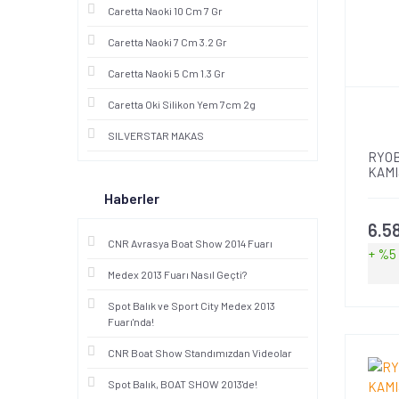
Caretta Naoki 10 Cm 7 Gr
Caretta Naoki 7 Cm 3.2 Gr
Caretta Naoki 5 Cm 1.3 Gr
Caretta Oki Silikon Yem 7cm 2g
SILVERSTAR MAKAS
RYOB
KAMI
Haberler
6.5
CNR Avrasya Boat Show 2014 Fuarı
+ %5
Medex 2013 Fuarı Nasıl Geçti?
Spot Balık ve Sport City Medex 2013
Fuarı'nda!
CNR Boat Show Standımızdan Videolar
Spot Balık, BOAT SHOW 2013'de!