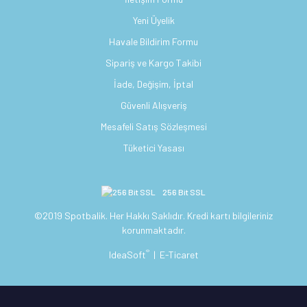
Yeni Üyelik
Havale Bildirim Formu
Sipariş ve Kargo Takibi
İade, Değişim, İptal
Güvenli Alışveriş
Mesafeli Satış Sözleşmesi
Tüketici Yasası
256 Bit SSL
©2019 Spotbalik. Her Hakkı Saklıdır. Kredi kartı bilgileriniz
korunmaktadır.
®
IdeaSoft
|
E-Ticaret