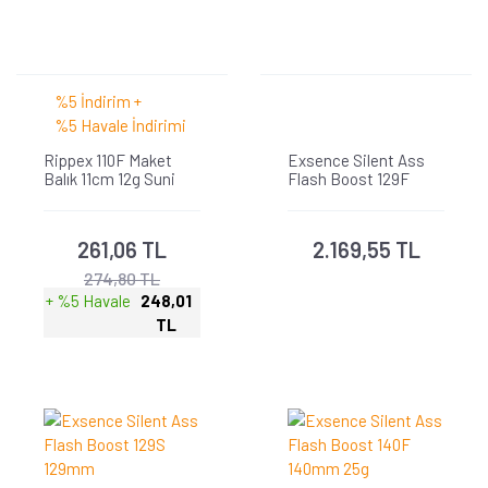
%5 İndirim +
%5 Havale İndirimi
Rippex 110F Maket
Exsence Silent Ass
Balık 11cm 12g Suni
Flash Boost 129F
Yem
129mm
261,06 TL
2.169,55 TL
274,80 TL
+ %5 Havale
248,01
TL