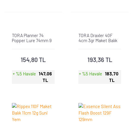
TORA Planner 74
TORA Draxler 40F
Popper Lure 74mm 9
4cm 3gr Maket Balık
gr Su Üstü Maket Balık
154,80 TL
193,36 TL
+ %5 Havale
147,06
+ %5 Havale
183,70
TL
TL