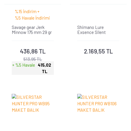
%15 İndirim +
%5 Havale İndirimi
Savage gear Jerk
Shimano Lure
Minnow 175 mm 29 gr
Exsence Silent
Sınkıng Suni Yem
Assassin Flash Boost
140S 140mm 28g
436,86 TL
2.169,55 TL
513,95 TL
+ %5 Havale
415,02
TL