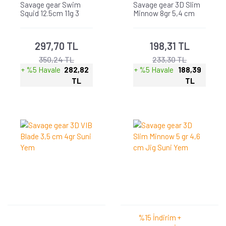
Savage gear Swim
Savage gear 3D Slim
Squid 12.5cm 11g 3
Minnow 8gr 5,4 cm
Adet Suni Yem
Jig Suni Yem
297,70 TL
198,31 TL
350,24 TL
233,30 TL
+ %5 Havale
282,82
+ %5 Havale
188,39
TL
TL
%15 İndirim +