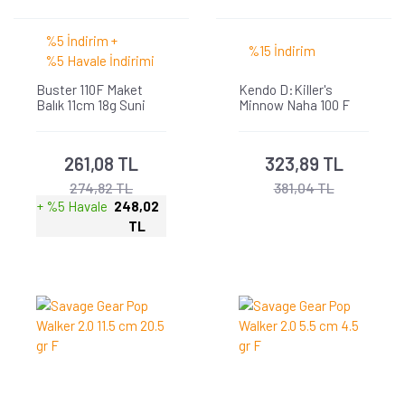
%5 İndirim +
%15 İndirim
%5 Havale İndirimi
Buster 110F Maket
Kendo D:Killer's
Balık 11cm 18g Suni
Minnow Naha 100 F
Yem
Suni Yem
261,08 TL
323,89 TL
274,82 TL
381,04 TL
+ %5 Havale
248,02
TL