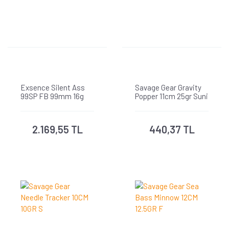
Exsence Silent Ass
Savage Gear Gravity
99SP FB 99mm 16g
Popper 11cm 25gr Suni
Yem
2.169,55 TL
440,37 TL