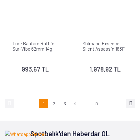
Lure Bantam Rattlin
Shimano Exsence
Sur-Vibe 62mm 14g
Silent Assassin 163F
Sahte Balık (Renk
03T)
993,67 TL
1.978,92 TL
1
2
3
4
..
9
Spotbalık'dan Haberdar OL