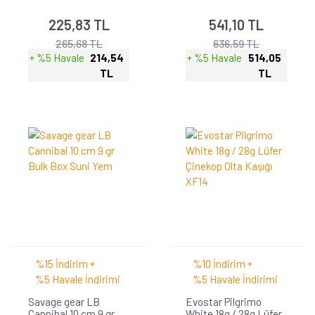
225,83 TL
541,10 TL
265,68 TL
636,59 TL
+ %5 Havale
214,54
+ %5 Havale
514,05
TL
TL
%15 İndirim +
%10 İndirim +
%5 Havale İndirimi
%5 Havale İndirimi
Savage gear LB
Evostar Pilgrimo
Cannibal 10 cm 9 gr
White 18g / 28g Lüfer