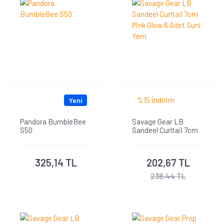
%15 İndirim
Yeni
Pandora BumbleBee
Savage Gear LB
S50
Sandeel Curltail 7cm
Pink Glow 6 Adet Suni
Yem
325,14 TL
202,67 TL
238,44 TL