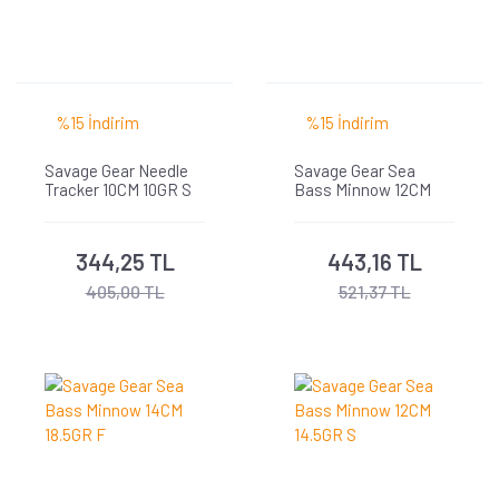
%15 İndirim
%15 İndirim
Savage Gear Needle
Savage Gear Sea
Tracker 10CM 10GR S
Bass Minnow 12CM
12.5GR F
344,25 TL
443,16 TL
405,00 TL
521,37 TL