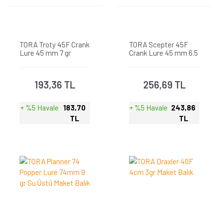
TORA Troty 45F Crank
TORA Scepter 45F
Lure 45 mm 7 gr
Crank Lure 45 mm 6.5
Maket Balık
gr Maket Balık
193,36 TL
256,69 TL
+ %5 Havale
183,70
+ %5 Havale
243,86
TL
TL