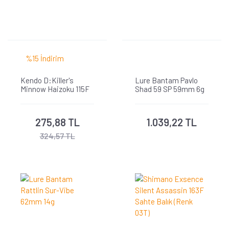
%15 İndirim
Kendo D:Killer's
Lure Bantam Pavlo
Minnow Haizoku 115F
Shad 59 SP 59mm 6g
15.8 gr Suni Yem
275,88 TL
1.039,22 TL
324,57 TL