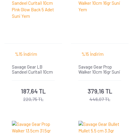
%15 İndirim
%15 İndirim
Savage Gear LB
Savage Gear Prop
Sandeel Curltail 10cm
Walker 10cm 16gr Suni
Pink Glow Back 5 Adet
Yem
Suni Yem
187,64 TL
379,16 TL
220,75 TL
446,07 TL