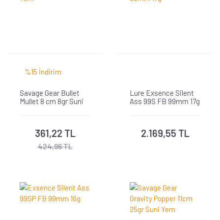
%15 İndirim
Savage Gear Bullet
Lure Exsence Silent
Mullet 8 cm 8gr Suni
Ass 99S FB 99mm 17g
Yem
361,22 TL
2.169,55 TL
424,96 TL