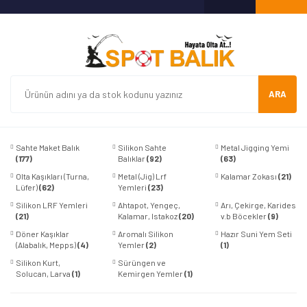
ARA
Sahte Maket Balık
Silikon Sahte
Metal Jigging Yemi
(177)
Balıklar
(92)
(63)
Olta Kaşıkları (Turna,
Metal (Jig) Lrf
Kalamar Zokası
(21)
Lüfer)
(62)
Yemleri
(23)
Silikon LRF Yemleri
Ahtapot, Yengeç,
Arı, Çekirge, Karides
(21)
Kalamar, Istakoz
(20)
v.b Böcekler
(9)
Döner Kaşıklar
Aromalı Silikon
Hazır Suni Yem Seti
(Alabalık, Mepps)
(4)
Yemler
(2)
(1)
Silikon Kurt,
Sürüngen ve
Solucan, Larva
(1)
Kemirgen Yemler
(1)