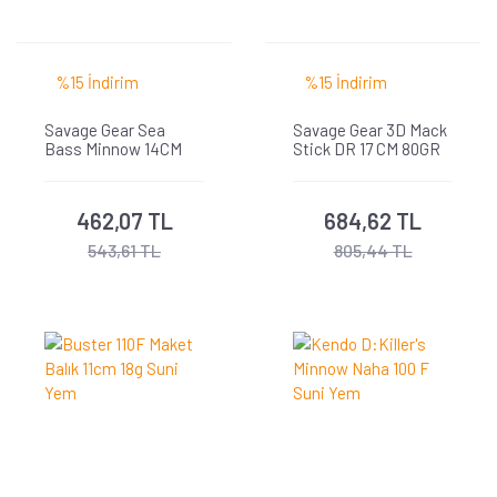
%15 İndirim
%15 İndirim
Savage Gear Sea
Savage Gear 3D Mack
Bass Minnow 14CM
Stick DR 17 CM 80GR
21.7GR S
462,07 TL
684,62 TL
543,61 TL
805,44 TL