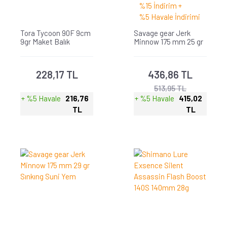
%15 İndirim +
%5 Havale İndirimi
Tora Tycoon 90F 9cm
Savage gear Jerk
9gr Maket Balık
Minnow 175 mm 25 gr
Floatıng Suni Yem
228,17 TL
436,86 TL
513,95 TL
+ %5 Havale
216,76
+ %5 Havale
415,02
TL
TL