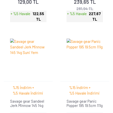
129,00 TL
239,65 TL
281,94 TL
+ %5 Havale
122,55
+ %5 Havale
227,67
TL
TL
%15 İndirim +
%15 İndirim +
%5 Havale İndirimi
%5 Havale İndirimi
Savage gear Sandeel
Savage gear Panic
Jerk Minnow 145 14g
Popper 195 19.5cm 111g
Suni Yem