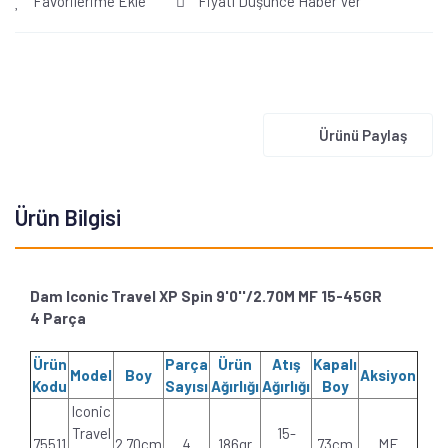
Favorilerime Ekle
Fiyatı Düşünce Haber Ver
Ürünü Paylaş
Ürün Bilgisi
Dam Iconic Travel XP Spin 9'0''/2.70M MF 15-45GR
4 Parça
Ürün
Parça
Ürün
Atış
Kapalı
Model
Boy
Aksiyon
Kodu
Sayısı
Ağırlığı
Ağırlığı
Boy
Iconic
Travel
15-
75511
2.70cm
4
186gr
73cm
MF