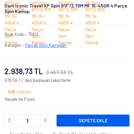
Dam Iconic Travel XP Spin 9'0''/2.70M MF 15-45GR 4 Parça
Spin Kamışı
Stok Kodu :
75511
Kategori :
Parçalı Spin Kamışları
2.938,73 TL
3.457,33 TL
979,58 TL
' den başlayan taksitlerle
%15
indirim!
Havale ile Fiyatı
SEPETE EKLE