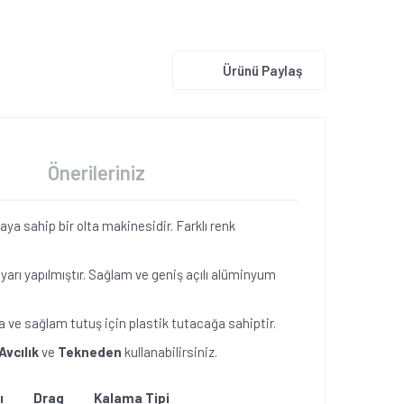
Ürünü Paylaş
Önerileriniz
ya sahip bir olta makinesidir. Farklı renk
arı yapılmıştır. Sağlam ve geniş açılı alüminyum
a ve sağlam tutuş için plastik tutacağa sahiptir.
Avcılık
ve
Tekneden
kullanabilirsiniz.
ı
Drag
Kalama Tipi