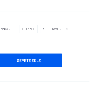
PINK/RED
PURPLE
YELLOW/GREEN
SEPETE EKLE