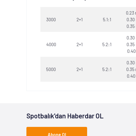
0.23
3000
2+1
5.1:1
0.30
0.35
0.30
4000
2+1
5.2:1
0.35
0.40
0.30
5000
2+1
5.2:1
0.35
0.40
Spotbalık'dan Haberdar OL
Abone Ol