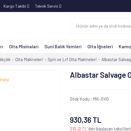
Kargo Takibi
Teknik Servis
rı
Olta Misinaları
Suni Balık Yemleri
Olta İğneleri
Kamış
ıkçılık
Olta Makineleri
Spin ve Lrf Olta Makineleri
Albastar Salvag
Albastar Salvage O
Stok Kodu :
MK-SVG
930,36 TL
310,12 TL
' den başlayan taksitler