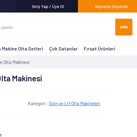
Giriş Yap / Üye Ol
Alışveriş Sepetim
ARA
 Makine Olta Setleri
Çok Satanlar
Fırsat Ürünleri
e Olta Makinesi
lta Makinesi
Kategori :
Spin ve Lrf Olta Makineleri
le