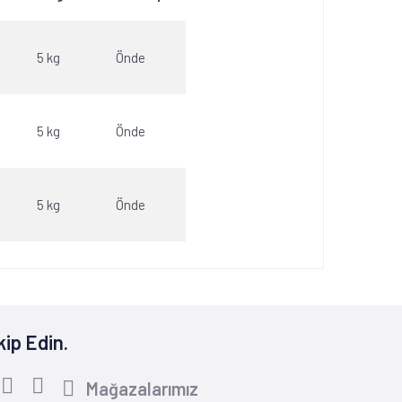
5 kg
Önde
5 kg
Önde
5 kg
Önde
kip Edin.
Mağazalarımız