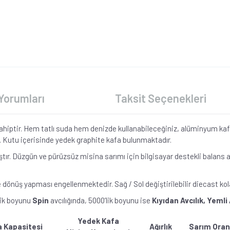
Yorumları
Taksit Seçenekleri
sahiptir. Hem tatlı suda hem denizde kullanabileceğiniz, alüminyum kafa
iz. Kutu içerisinde yedek graphite kafa bulunmaktadır.
r. Düzgün ve pürüzsüz misina sarımı için bilgisayar destekli balans ay
dönüş yapması engellenmektedir. Sağ / Sol değiştirilebilir diecast kol
lik boyunu
Spin
avcılığında, 5000’lik boyunu ise
Kıyıdan Avcılık, Yemli 
Yedek Kafa
a Kapasitesi
Ağırlık
Sarım Oran