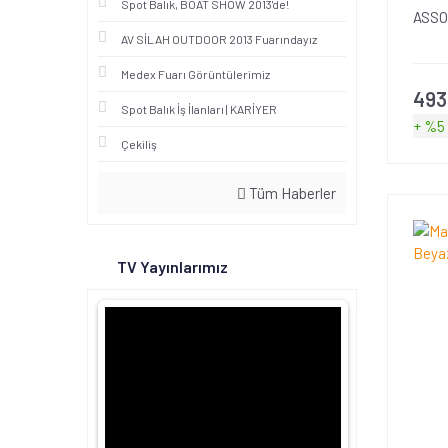
Spot Balık, BOAT SHOW 2013'de!
ASSO
AV SİLAH OUTDOOR 2013 Fuarındayız
Medex Fuarı Görüntülerimiz
493
Spot Balık İş İlanları | KARİYER
+ %5
Çekiliş
Tüm Haberler
TV Yayınlarımız