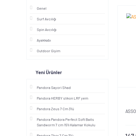
Genel
Surf Avcılığı
Spin Avcılığı
Ayakkabı
Outdoor Giyim
Yeni Ürünler
Pandora Sayori Shad
Pandora HERBY slikon LRF yem
Pandora Zeus 7 Cm 3'lü
ASSO
Pandora Pandora Perfect Soft Baits
Sandworm 7 cm 15'li Kalamar Kokulu
147
Pandora Thor 7 Cm 3'lü