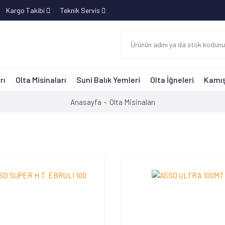
Kargo Takibi
Teknik Servis
rı
Olta Misinaları
Suni Balık Yemleri
Olta İğneleri
Kamış
Anasayfa
Olta Misinaları