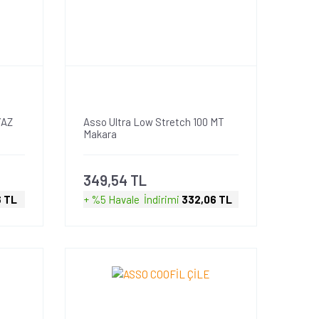
YAZ
Asso Ultra Low Stretch 100 MT
Makara
349,54 TL
6 TL
+ %5 Havale
İndirimi
332,06 TL