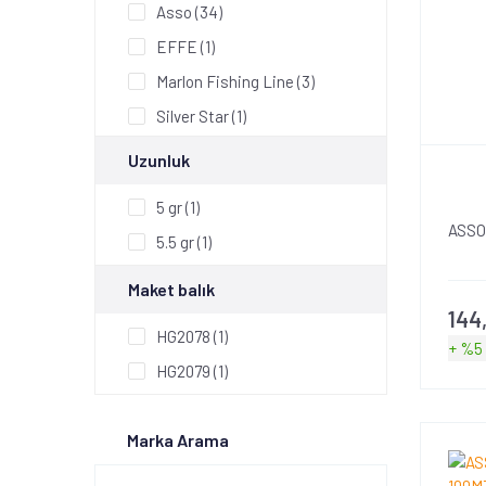
Asso (34)
EFFE (1)
Marlon Fishing Line (3)
Silver Star (1)
Viking (7)
Uzunluk
5 gr (1)
ASSO
5.5 gr (1)
Maket balık
144
HG2078 (1)
+ %5
HG2079 (1)
Marka Arama