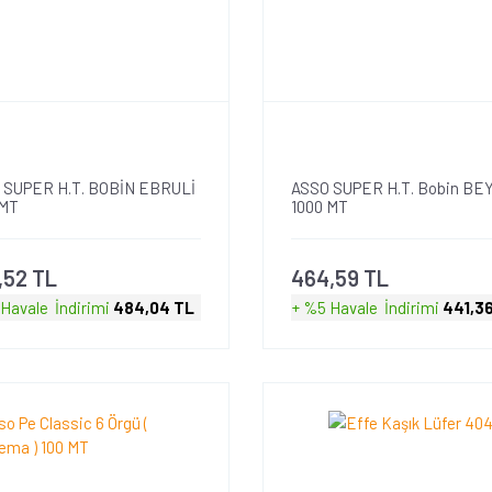
 SUPER H.T. BOBİN EBRULİ
ASSO SUPER H.T. Bobin BE
 MT
1000 MT
,52 TL
464,59 TL
 Havale
İndirimi
484,04 TL
+ %5 Havale
İndirimi
441,3