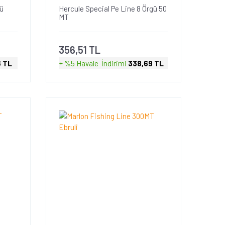
ü
Hercule Special Pe Line 8 Örgü 50
MT
356,51 TL
6 TL
+ %5 Havale
İndirimi
338,69 TL