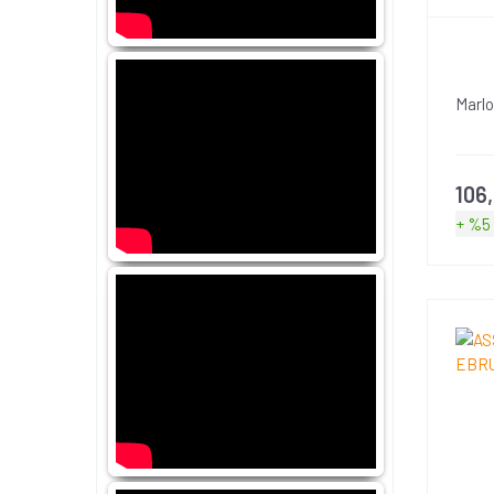
Marlo
106
+ %5