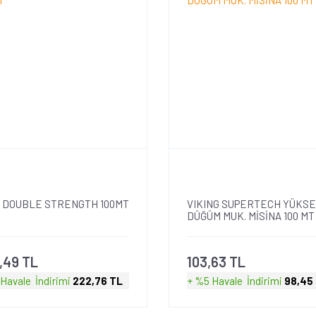
 DOUBLE STRENGTH 100MT
VIKING SUPERTECH YÜKS
DÜĞÜM MUK. MİSİNA 100 MT
,49 TL
103,63 TL
 Havale
İndirimi
222,76 TL
+ %5 Havale
İndirimi
98,45