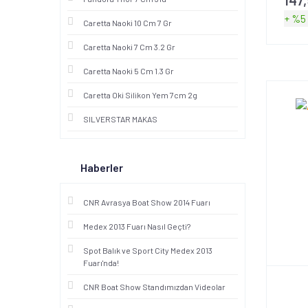
+ %5
Caretta Naoki 10 Cm 7 Gr
Caretta Naoki 7 Cm 3.2 Gr
Caretta Naoki 5 Cm 1.3 Gr
Caretta Oki Silikon Yem 7cm 2g
SILVERSTAR MAKAS
Haberler
CNR Avrasya Boat Show 2014 Fuarı
Medex 2013 Fuarı Nasıl Geçti?
Spot Balık ve Sport City Medex 2013
Fuarı'nda!
CNR Boat Show Standımızdan Videolar