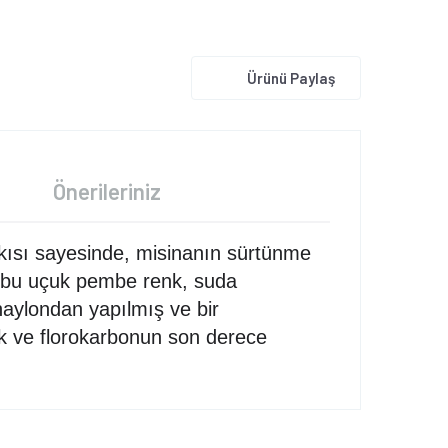
Ürünü Paylaş
Önerileriniz
kısı sayesinde, misinanın sürtünme
e bu uçuk pembe renk, suda
naylondan yapılmış ve bir
ik ve florokarbonun son derece