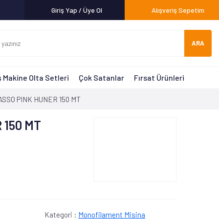
Giriş Yap / Üye Ol
Alışveriş Sepetim
ARA
 Makine Olta Setleri
Çok Satanlar
Fırsat Ürünleri
ASSO PINK HUNER 150 MT
 150 MT
Kategori :
Monofilament Misina