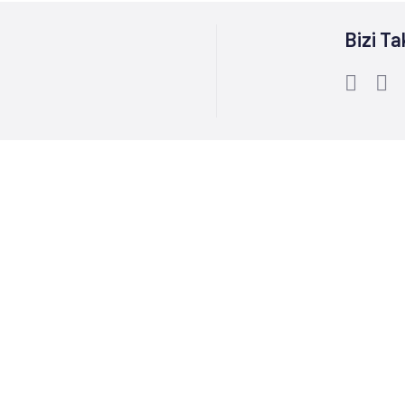
Bizi Ta
Bize Ulaşın :
0212 244 85 60