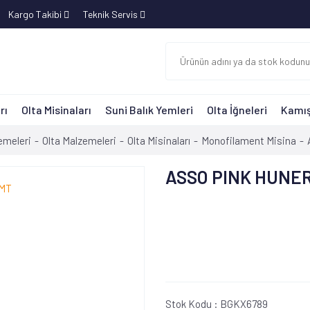
Kargo Takibi
Teknik Servis
rı
Olta Misinaları
Suni Balık Yemleri
Olta İğneleri
Kamış
emeleri
Olta Malzemeleri
Olta Misinaları
Monofilament Misina
ASSO PINK HUNER
Stok Kodu :
BGKX6789