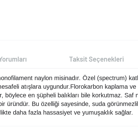
Yorumları
Taksit Seçenekleri
onofilament naylon misinadır. Özel (spectrum) kat
esafeli atışlara uygundur.Florokarbon kaplama v
böylece en şüpheli balıkları bile korkutmaz. Saf 
bir üründür. Bu özelliği sayesinde, suda görünmezl
irlikte daha fazla hassasiyet ve yumuşaklık sağlar.