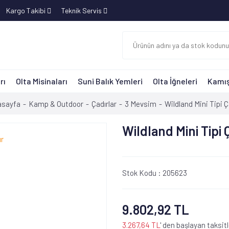
Kargo Takibi
Teknik Servis
rı
Olta Misinaları
Suni Balık Yemleri
Olta İğneleri
Kamış
asayfa
Kamp & Outdoor
Çadırlar
3 Mevsim
Wildland Mini Tipi Ç
Wildland Mini Tipi 
Stok Kodu :
205623
9.802,92 TL
3.267,64 TL
' den başlayan taksitl