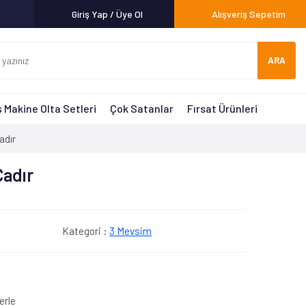
Giriş Yap / Üye Ol
Alışveriş Sepetim
ARA
 Makine Olta Setleri
Çok Satanlar
Fırsat Ürünleri
adır
Çadır
Kategori :
3 Mevsim
erle