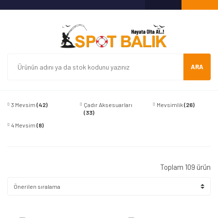
ARA
3 Mevsim
(42)
Çadır Aksesuarları
Mevsimlik
(26)
(33)
4 Mevsim
(8)
Toplam 109 ürün