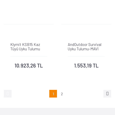
Klymit KSB15 Kaz
AndOutdoor Survival
Tüyü Uyku Tulumu
Uyku Tulumu-MAVİ
10.923,26 TL
1.553,19 TL
1
2