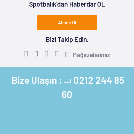
Spotbalık'dan Haberdar OL
Abone Ol
Bizi Takip Edin.
Mağazalarımız
Bize Ulaşın :
0212 244 85
60