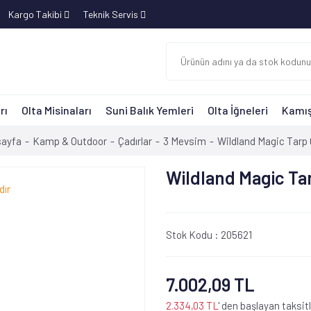
Kargo Takibi
Teknik Servis
rı
Olta Misinaları
Suni Balık Yemleri
Olta İğneleri
Kamış
ayfa
Kamp & Outdoor
Çadırlar
3 Mevsim
Wildland Magic Tarp 
Wildland Magic Ta
Stok Kodu :
205621
7.002,09 TL
2.334,03 TL
' den başlayan taksitl