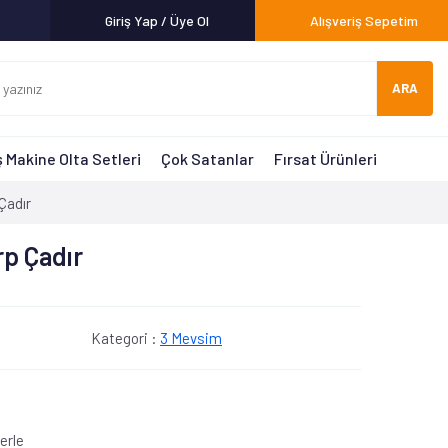
Giriş Yap / Üye Ol
Alışveriş Sepetim
ARA
 Makine Olta Setleri
Çok Satanlar
Fırsat Ürünleri
Çadır
rp Çadır
Kategori :
3 Mevsim
erle