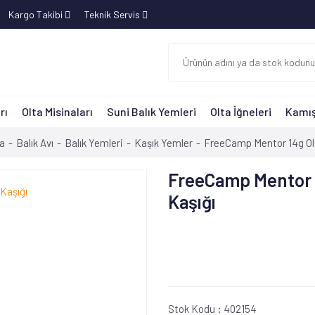
Kargo Takibi
Teknik Servis
rı
Olta Misinaları
Suni Balık Yemleri
Olta İğneleri
Kamış
a
Balık Avı
Balık Yemleri
Kaşık Yemler
FreeCamp Mentor 14g Ol
FreeCamp Mentor 
Kaşığı
Stok Kodu :
402154