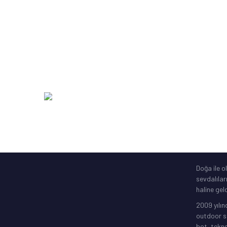
Kamış Makine Olta Setleri
SakuraLi
Yardımcı Olta Ekipmanları
Abari
Zıpkın Ekipmanları
DAM
Şime Bot, Motor
SavageGe
Elektronik Gps
256 Bit SSL
Doğa ile o
sevdalılar
haline geld
2009 yılın
outdoor sp
bot, tekne