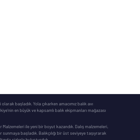
Güvenli Alışveriş
Mesafeli Satış Sözleşmesi
Tüketici Yasası
®
IdeaSoft
|
E-Ticaret
 olarak başladık. Yola çıkarken amacımız balık avı
Türkiye’nin en büyük ve kapsamlı balık ekipmanları mağazası
Malzemeleri ile yeni bir boyut kazandık. Dalış malzemeleri,
sunmaya başladık. Balıkçılığı bir üst seviyeye taşıyrarak
ltında sizlerle buluşturduk.