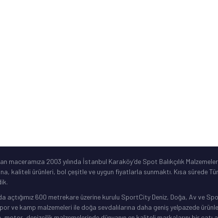
ne
Sık Sorulan Sorular
Ürün Garanti Şartları
ar
©2019 Spotbalik. Her Hakkı Saklıdır. Kredi kartı bilgileriniz korunmaktadır.
lan maceramıza 2003 yılında İstanbul Karaköy’de Spot Balıkçılık Malzemeleri
ına, kaliteli ürünleri, bol çeşitle ve uygun fiyatlarla sunmaktı. Kısa sürede 
ik.
da açtığımız 600 metrekare üzerine kurulu SportCity Deniz, Doğa, Av ve Spor 
or ve kamp malzemeleri ile doğa sevdalılarına daha geniş yelpazede ürünler 
, motor, denizcilik malzemelerinde dünyanın en kaliteli markalarını bir çatı a