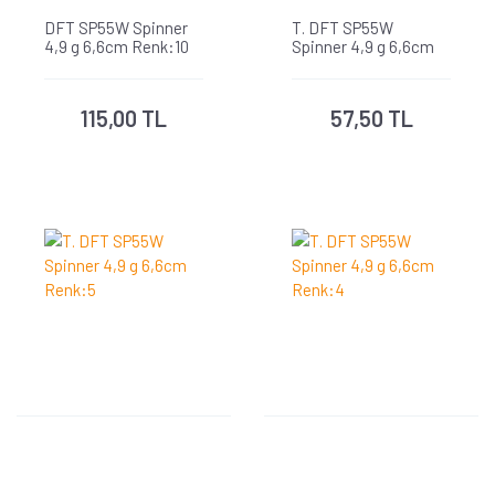
DFT SP55W Spinner
T. DFT SP55W
4,9 g 6,6cm Renk:10
Spinner 4,9 g 6,6cm
Renk:8
115,00 TL
57,50 TL