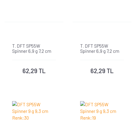
T. DFT SP55W
T. DFT SP55W
Spinner 6,9 g 7,2 cm
Spinner 6,9 g 7,2 cm
Renk:5
Renk:4
62,29 TL
62,29 TL