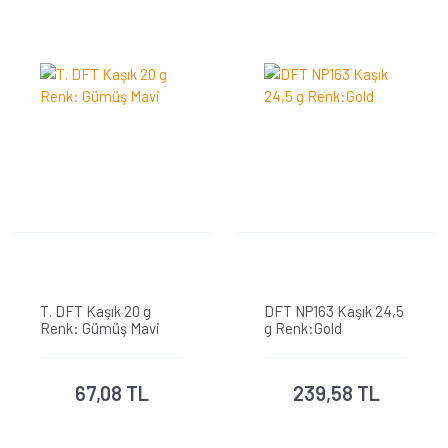
T. DFT Kaşık 20 g
DFT NP163 Kaşık 24,5
Renk: Gümüş Mavi
g Renk:Gold
67,08 TL
239,58 TL