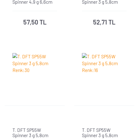
Spinner 4,9 g 6,6cm
Spinner 3 g 5,8cm
Renk:1
Renk:8
57,50 TL
52,71 TL
T. DFT SP55W
T. DFT SP55W
Spinner 3 g 5,8cm
Spinner 3 g 5,8cm