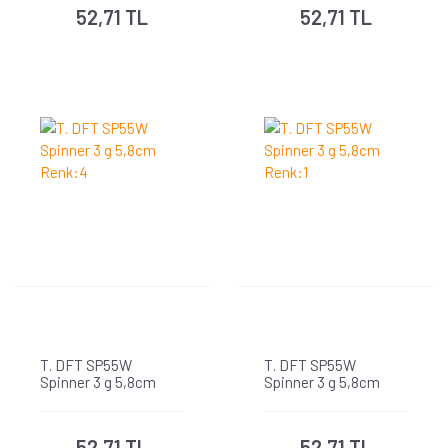
52,71 TL
52,71 TL
T. DFT SP55W
T. DFT SP55W
Spinner 3 g 5,8cm
Spinner 3 g 5,8cm
Renk:4
Renk:1
52,71 TL
52,71 TL