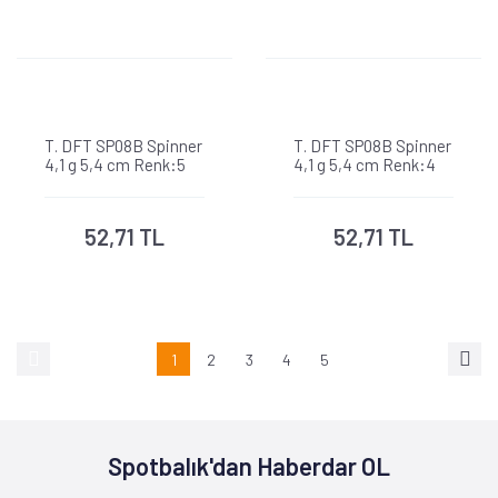
T. DFT SP08B Spinner
T. DFT SP08B Spinner
4,1 g 5,4 cm Renk:5
4,1 g 5,4 cm Renk:4
52,71 TL
52,71 TL
1
2
3
4
5
Spotbalık'dan Haberdar OL