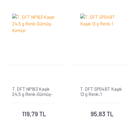
T. DFT NP163 Kaşık
T. DFT SP04BT Kaşık
24,5 g Renk:Gümüş-
13 g Renk:1
Kırmızı
119,79 TL
95,83 TL