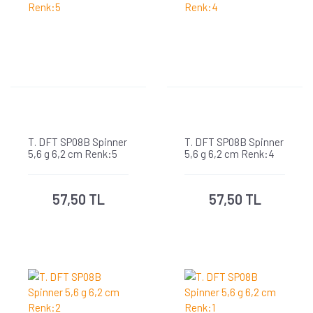
T. DFT SP08B Spinner
T. DFT SP08B Spinner
5,6 g 6,2 cm Renk:5
5,6 g 6,2 cm Renk:4
57,50 TL
57,50 TL