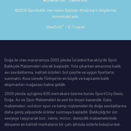
©2019 Spotbalik. Her Hakkı Saklıdır. Kredi kartı bilgileriniz
korunmaktadır.
®
IdeaSoft
|
E-Ticaret
Doğa ile olan maceramıza 2003 yılında İstanbul Karaköy’de Spot
Balıkçılık Malzemeleri olarak başladık. Yola çıkarken amacımız balık
avı sevdalılarına, kaliteli ürünleri, bol çeşitle ve uygun fiyatlarla
sunmaktı. Kısa sürede Türkiye’nin en büyük ve kapsamlı balık
ekipmanları mağazası haline geldik.
2009 yılında açtığımız 600 metrekare üzerine kurulu SportCity Deniz,
Doğa, Av ve Spor Malzemeleri ile yeni bir boyut kazandık. Dalış
malzemeleri, outdoor spor ve kamp malzemeleri ile doğa sevdalılarına
daha geniş yelpazede ürünler sunmaya başladık. Balıkçılığı bir üst
seviyeye taşıyrarak bot, tekne, motor, denizcilik malzemelerinde
dünyanın en kaliteli markalarını bir çatı altında sizlerle buluşturduk.