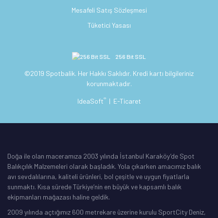
Mesafeli Satış Sözleşmesi
Tüketici Yasası
256 Bit SSL
©2019 Spotbalik. Her Hakkı Saklıdır. Kredi kartı bilgileriniz
korunmaktadır.
®
IdeaSoft
|
E-Ticaret
Doğa ile olan maceramıza 2003 yılında İstanbul Karaköy’de Spot
Balıkçılık Malzemeleri olarak başladık. Yola çıkarken amacımız balık
avı sevdalılarına, kaliteli ürünleri, bol çeşitle ve uygun fiyatlarla
sunmaktı. Kısa sürede Türkiye’nin en büyük ve kapsamlı balık
ekipmanları mağazası haline geldik.
2009 yılında açtığımız 600 metrekare üzerine kurulu SportCity Deniz,