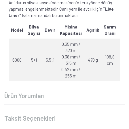
Ani duruş bilyası sayesinde makinenin ters yönde dönüş
yapması engellenmektedir. Canlı yem ile avcılık için
"Live
Liner"
kalama mandalı bulunmaktadır.
Bilya
Misina
Sarım
Model
Devir
Ağırlık
Dra
Sayısı
Kapasitesi
Oranı
0.35 mm /
370 m
0.38 mm /
108,8
6000
5+1
5.5:1
470 g
- kg
315 m
cm
0.42 mm /
255 m
Ürün Yorumları
Taksit Seçenekleri