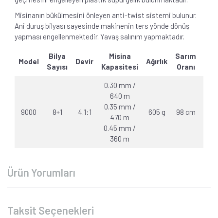
Misinanın bükülmesini önleyen anti-twist sistemi bulunur.
Ani duruş bilyası sayesinde makinenin ters yönde dönüş
yapması engellenmektedir. Yavaş salınım yapmaktadır.
Bilya
Misina
Sarım
Model
Devir
Ağırlık
Dra
Sayısı
Kapasitesi
Oranı
0.30 mm /
640 m
0.35 mm /
9000
8+1
4.1:1
605 g
98 cm
16 k
470 m
0.45 mm /
360 m
Ürün Yorumları
Taksit Seçenekleri