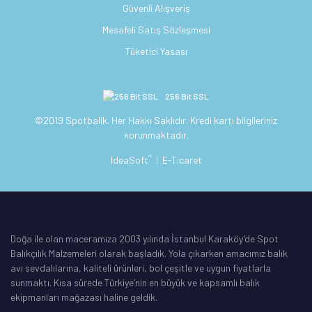
Güvenli Alışveriş
Mesafeli Satış Sözleşmesi
Tüketici Yasası
256 Bit SSL
©2019 Spotbalik. Her Hakkı Saklıdır. Kredi kartı bilgileriniz
korunmaktadır.
®
IdeaSoft
|
E-Ticaret
Doğa ile olan maceramıza 2003 yılında İstanbul Karaköy’de Spot
Balıkçılık Malzemeleri olarak başladık. Yola çıkarken amacımız balık
avı sevdalılarına, kaliteli ürünleri, bol çeşitle ve uygun fiyatlarla
sunmaktı. Kısa sürede Türkiye’nin en büyük ve kapsamlı balık
ekipmanları mağazası haline geldik.