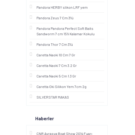
Pandora HERBY slikon LRF yem
Pandora Zeus 7 Cm 3'lü
Pandora Pandora Perfect Soft Baits
Sandworm 7 cm 15'li Kalamar Kokulu
Pandora Thor 7 Cm 3'lü
Caretta Naoki 10 Cm 7 Gr
Caretta Naoki 7 Cm 3.2 Gr
Caretta Naoki 5 Cm 1.3 Gr
Caretta Oki Silikon Yem 7cm 2g
SILVERSTAR MAKAS
Haberler
CNR Avrasya Boat Show 2014 Fuarı