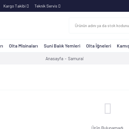
Kargo Takibi
Teknik Servis
rı
Olta Misinaları
Suni Balık Yemleri
Olta İğneleri
Kamış
Anasayfa
Samurai
Ürün Bulunamadı.