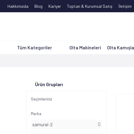
Hakkımızda
Blog
Kariyer
Toptan & Kurumsal Satış
İletişim
Tüm Kategoriler
Olta Makineleri
Olta Kamışla
Ürün Grupları
Seçimleriniz
Marka
samurai-2