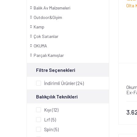
Balık Av Malzemeleri
Outdoor&Giyim
Kamp
Çok Satanlar
OKUMA
Parçalı Kamışlar
Filtre Seçenekleri
İndirimli Ürünler (24)
Okum
Ex-Fa
Balıkçılık Teknikleri
Kamı
Kıyı (12)
3.6
Lrf (5)
Spin (5)