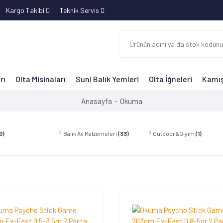
Kargo Takibi
Teknik Servis
rı
Olta Misinaları
Suni Balık Yemleri
Olta İğneleri
Kamış
Anasayfa
Okuma
0)
Balık Av Malzemeleri
(33)
Outdoor&Giyim
(1)