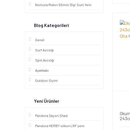
Nomura Mıdorı 55mm 13gr Suni Yem
Blog Kategorileri
Genel
Surf Avcılığı
Spin Avcılığı
Ayakkabı
Outdoor Giyim
Yeni Ürünler
Okum
Pandora Sayori Shad
243c
Olta 
Pandora HERBY slikon LRF yem