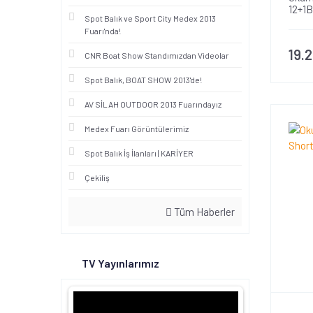
12+1B
Spot Balık ve Sport City Medex 2013
Fuarı'nda!
19.
CNR Boat Show Standımızdan Videolar
Spot Balık, BOAT SHOW 2013'de!
AV SİLAH OUTDOOR 2013 Fuarındayız
Medex Fuarı Görüntülerimiz
Spot Balık İş İlanları | KARİYER
Çekiliş
Tüm Haberler
TV Yayınlarımız