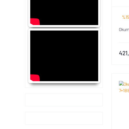
%15
Okum
421
Google+