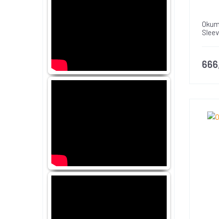
Okum
Sleev
666