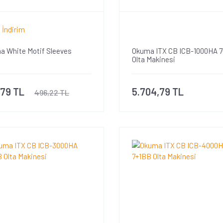
 İndirim
a White Motif Sleeves
Okuma ITX CB ICB-1000HA 
Olta Makinesi
,79 TL
5.704,79 TL
496,22 TL