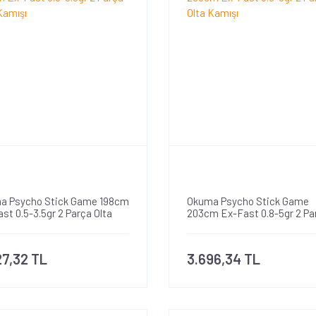
a Psycho Stick Game 198cm
Okuma Psycho Stick Game
st 0.5-3.5gr 2 Parça Olta
203cm Ex-Fast 0.8-5gr 2 Pa
şı
Olta Kamışı
27,32 TL
3.696,34 TL