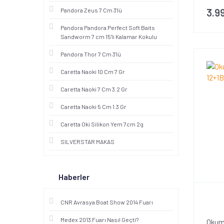
3.9
Pandora Zeus 7 Cm 3'lü
Pandora Pandora Perfect Soft Baits
Sandworm 7 cm 15'li Kalamar Kokulu
Pandora Thor 7 Cm 3'lü
Caretta Naoki 10 Cm 7 Gr
Caretta Naoki 7 Cm 3.2 Gr
Caretta Naoki 5 Cm 1.3 Gr
Caretta Oki Silikon Yem 7cm 2g
SILVERSTAR MAKAS
Haberler
CNR Avrasya Boat Show 2014 Fuarı
Medex 2013 Fuarı Nasıl Geçti?
Okum