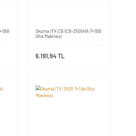
7+1BB
Okuma ITX CB ICB-2500HA 7+1BB
Olta Makinesi
6.191,94 TL