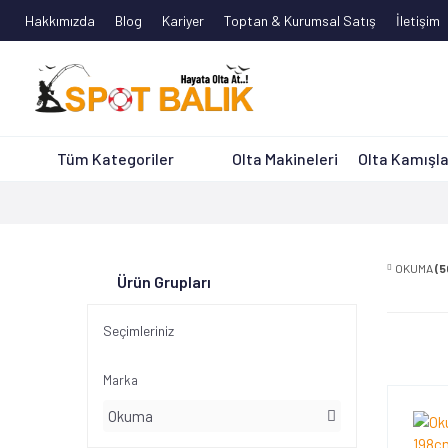
Hakkımızda
Blog
Kariyer
Toptan & Kurumsal Satış
İletişim
Tüm Kategoriler
Olta Makineleri
Olta Kamışla
OKUMA
(5
Ürün Grupları
Seçimleriniz
Marka
Okuma