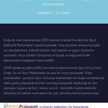
korunmaktadır.
®
IdeaSoft
|
E-Ticaret
Doğa ile olan maceramıza 2003 yılında İstanbul Karaköy’de Spot
Balıkçılık Malzemeleri olarak başladık. Yola çıkarken amacımız balık
avı sevdalılarına, kaliteli ürünleri, bol çeşitle ve uygun fiyatlarla
sunmaktı. Kısa sürede Türkiye’nin en büyük ve kapsamlı balık
ekipmanları mağazası haline geldik.
2009 yılında açtığımız 600 metrekare üzerine kurulu SportCity Deniz,
Doğa, Av ve Spor Malzemeleri ile yeni bir boyut kazandık. Dalış
malzemeleri, outdoor spor ve kamp malzemeleri ile doğa sevdalılarına
daha geniş yelpazede ürünler sunmaya başladık. Balıkçılığı bir üst
seviyeye taşıyrarak bot, tekne, motor, denizcilik malzemelerinde
dünyanın en kaliteli markalarını bir çatı altında sizlerle buluşturduk.
ile
ideasoft
e-