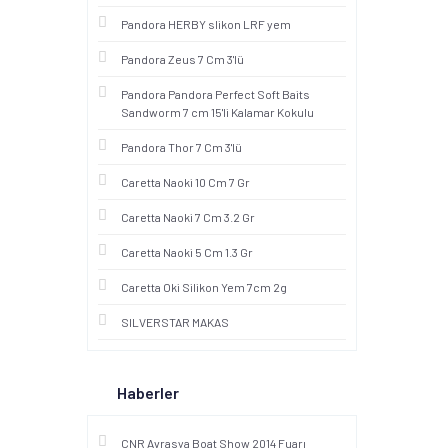
Pandora HERBY slikon LRF yem
Pandora Zeus 7 Cm 3'lü
Pandora Pandora Perfect Soft Baits
Sandworm 7 cm 15'li Kalamar Kokulu
Pandora Thor 7 Cm 3'lü
Caretta Naoki 10 Cm 7 Gr
Caretta Naoki 7 Cm 3.2 Gr
Caretta Naoki 5 Cm 1.3 Gr
Caretta Oki Silikon Yem 7cm 2g
SILVERSTAR MAKAS
Haberler
CNR Avrasya Boat Show 2014 Fuarı