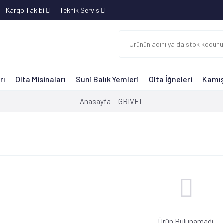
Kargo Takibi
Teknik Servis
rı
Olta Misinaları
Suni Balık Yemleri
Olta İğneleri
Kamış
Anasayfa
GRIVEL
Ürün Bulunamadı.