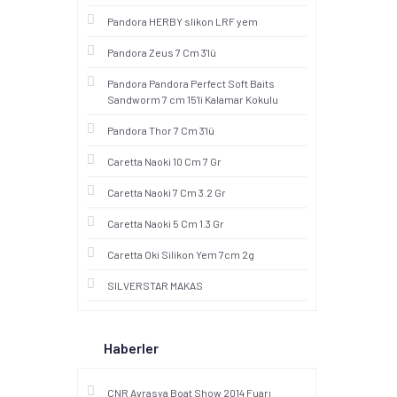
Pandora HERBY slikon LRF yem
Pandora Zeus 7 Cm 3'lü
Pandora Pandora Perfect Soft Baits
Sandworm 7 cm 15'li Kalamar Kokulu
Pandora Thor 7 Cm 3'lü
Caretta Naoki 10 Cm 7 Gr
Caretta Naoki 7 Cm 3.2 Gr
Caretta Naoki 5 Cm 1.3 Gr
Caretta Oki Silikon Yem 7cm 2g
SILVERSTAR MAKAS
Haberler
CNR Avrasya Boat Show 2014 Fuarı