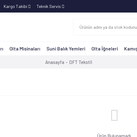
Kargo Takibi
Teknik Servis
rı
Olta Misinaları
Suni Balık Yemleri
Olta İğneleri
Kamış
Anasayfa
DFT Tekstil
Ürün Bulunamadı.