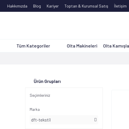
Hakkımızda
Blog
Kariyer
Toptan & Kurumsal Satış
İletişim
Tüm Kategoriler
Olta Makineleri
Olta Kamışla
Ürün Grupları
Seçimleriniz
Marka
dft-tekstil