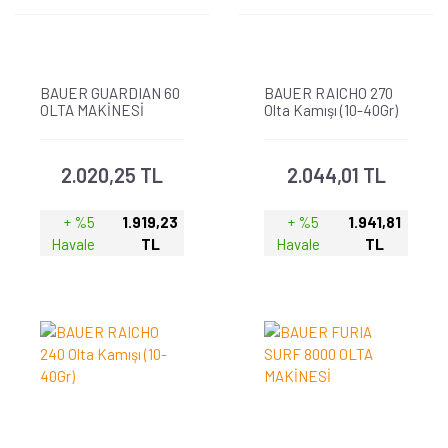
BAUER GUARDIAN 60
BAUER RAICHO 270
OLTA MAKİNESİ
Olta Kamışı (10-40Gr)
2.020,25 TL
2.044,01 TL
+ %5
1.919,23
+ %5
1.941,81
Havale
TL
Havale
TL