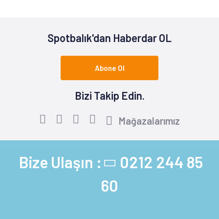
Spotbalık'dan Haberdar OL
Abone Ol
Bizi Takip Edin.
Mağazalarımız
Bize Ulaşın :
0212 244 85
60