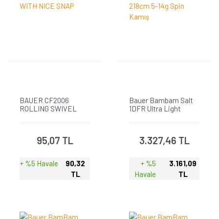
BAUER CF2006
Bauer Bambam Salt
ROLLING SWIVEL
1DFR Ultra Light
WITH NICE SNAP
218cm 5-14g Spin
Kamış
95,07 TL
3.327,46 TL
+ %5 Havale
90,32
+ %5
3.161,09
TL
Havale
TL