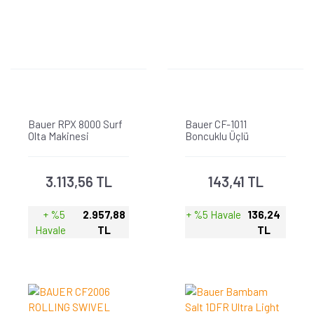
Bauer RPX 8000 Surf
Bauer CF-1011
Olta Makinesi
Boncuklu Üçlü
Fırdöndü
3.113,56 TL
143,41 TL
+ %5
2.957,88
+ %5 Havale
136,24
Havale
TL
TL