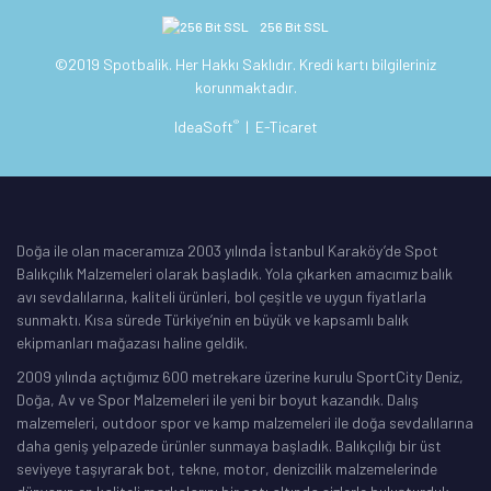
256 Bit SSL
©2019 Spotbalik. Her Hakkı Saklıdır. Kredi kartı bilgileriniz
korunmaktadır.
®
IdeaSoft
|
E-Ticaret
Doğa ile olan maceramıza 2003 yılında İstanbul Karaköy’de Spot
Balıkçılık Malzemeleri olarak başladık. Yola çıkarken amacımız balık
avı sevdalılarına, kaliteli ürünleri, bol çeşitle ve uygun fiyatlarla
sunmaktı. Kısa sürede Türkiye’nin en büyük ve kapsamlı balık
ekipmanları mağazası haline geldik.
2009 yılında açtığımız 600 metrekare üzerine kurulu SportCity Deniz,
Doğa, Av ve Spor Malzemeleri ile yeni bir boyut kazandık. Dalış
malzemeleri, outdoor spor ve kamp malzemeleri ile doğa sevdalılarına
daha geniş yelpazede ürünler sunmaya başladık. Balıkçılığı bir üst
seviyeye taşıyrarak bot, tekne, motor, denizcilik malzemelerinde