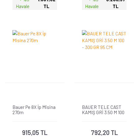
Havale
TL
Havale
TL
Bauer Pe 8X İp Misina
BAUER TELE CAST
270m
KAMIŞ GRİ 3.50 M 100
– 300 GR 95 CM
915,05 TL
792,20 TL