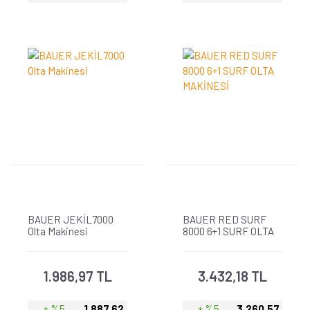
BAUER JEKİL7000
BAUER RED SURF
Olta Makinesi
8000 6+1 SURF OLTA
MAKİNESİ
1.986,97 TL
3.432,18 TL
+ %5
1.887,62
+ %5
3.260,57