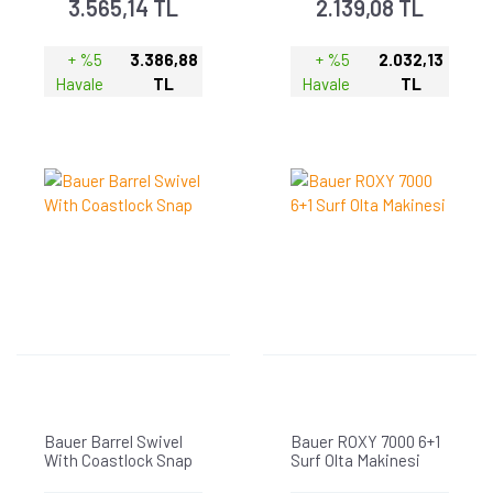
3.565,14 TL
2.139,08 TL
+ %5
3.386,88
+ %5
2.032,13
Havale
TL
Havale
TL
Bauer Barrel Swivel
Bauer ROXY 7000 6+1
With Coastlock Snap
Surf Olta Makinesi