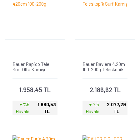
Bauer Rapido Tele
Bauer Baviera 4.20m
Surf Olta Kamışı
100-200g Teleskopik
420cm 100-200g
Surf Kamış
1.958,45 TL
2.186,62 TL
+ %5
1.860,53
+ %5
2.077,29
Havale
TL
Havale
TL