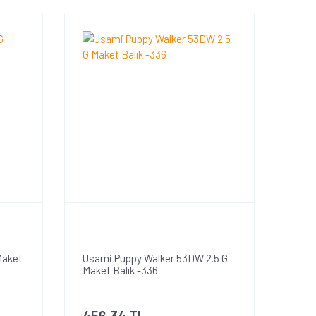
Maket
Usami Puppy Walker 53DW 2.5 G
Maket Balık -336
456,34 TL