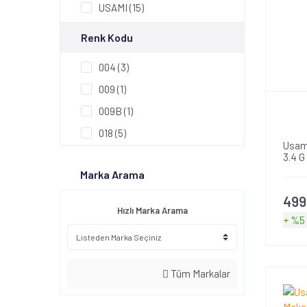
USAMI (15)
Renk Kodu
004 (3)
009 (1)
009B (1)
018 (5)
Usam
022 (1)
3.4 G
Marka Arama
117 (3)
119 (1)
499
Hızlı Marka Arama
+ %5
122 (2)
223 (3)
225 (2)
Tüm Markalar
331 (1)