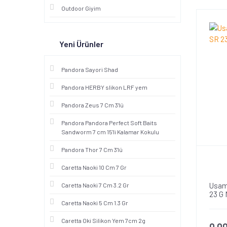
514 (1)
Outdoor Giyim
561 (6)
570 (2)
Yeni Ürünler
578 (1)
580SG (1)
Pandora Sayori Shad
594 (2)
Pandora HERBY slikon LRF yem
597 (1)
Pandora Zeus 7 Cm 3'lü
598 (2)
Pandora Pandora Perfect Soft Baits
603G (2)
Sandworm 7 cm 15'li Kalamar Kokulu
703 (1)
Pandora Thor 7 Cm 3'lü
705 (2)
Caretta Naoki 10 Cm 7 Gr
811 (1)
Usam
Caretta Naoki 7 Cm 3.2 Gr
23 G 
841 (1)
Caretta Naoki 5 Cm 1.3 Gr
Caretta Oki Silikon Yem 7cm 2g
0,0