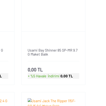
 G
Usami Bay Shinner 85 SP-MR 9.7
G Maket Balık
0,00 TL
TL
+ %5 Havale
İndirimi
0,00 TL