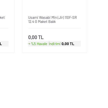
ket
Usami Wasabi Min (Jir) 110F-SR
12.4 G Maket Balık
0,00 TL
TL
+ %5 Havale
İndirimi
0,00 TL