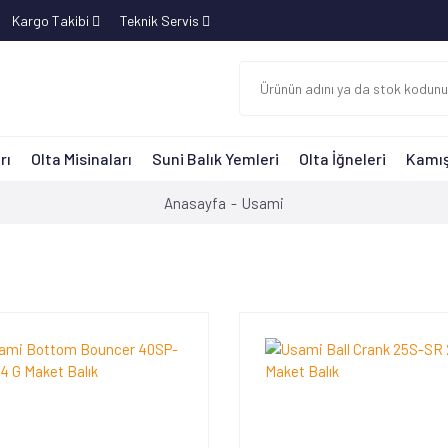
Kargo Takibi
Teknik Servis
rı
Olta Misinaları
Suni Balık Yemleri
Olta İğneleri
Kamış
Anasayfa
Usami