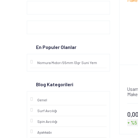
340G (4)
346 (1)
352 (2)
357 (3)
357HP (1)
En Populer Olanlar
364 (1)
371 (1)
Nomura Mıdorı 55mm 13gr Suni Yem
402 (1)
446 (1)
Blog Kategorileri
Usami
450 (1)
Maket
465 (1)
Genel
474HPG (1)
Surf Avcılığı
0,0
493 (1)
Spin Avcılığı
+ %5
493FC (1)
Ayakkabı