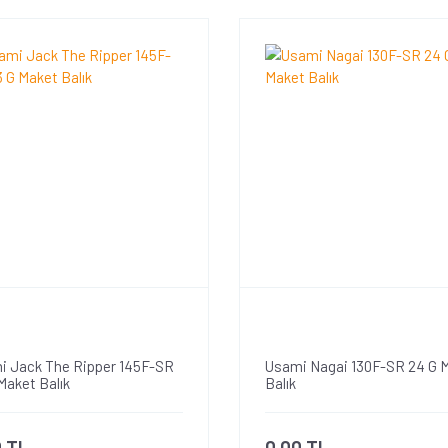
i Jack The Ripper 145F-SR
Usami Nagai 130F-SR 24 G 
Maket Balık
Balık
0 TL
0,00 TL