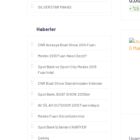
SILVERSTAR MAKAS
+ %5
Haberler
CNR Avrasya Boat Show 2014 Fuarı
Medex 2013 Fuarı Nasıl Geçti?
Spot Balık ve Sport City Medex 2013
Fuarı'nda!
CNR Boat Show Standımızdan Videolar
Spot Balık, BOAT SHOW 2013'de!
AV SİLAH OUTDOOR 2013 Fuarındayız
Medex Fuarı Görüntülerimiz
Spot Balık İş İlanları | KARİYER
Usami
Çekiliş