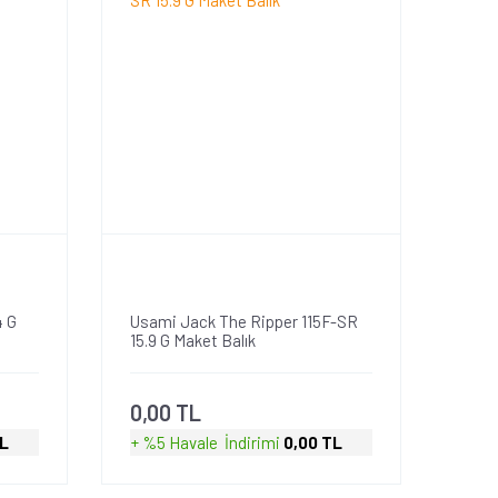
4 G
Usami Jack The Ripper 115F-SR
15.9 G Maket Balık
0,00 TL
TL
+ %5 Havale
İndirimi
0,00 TL