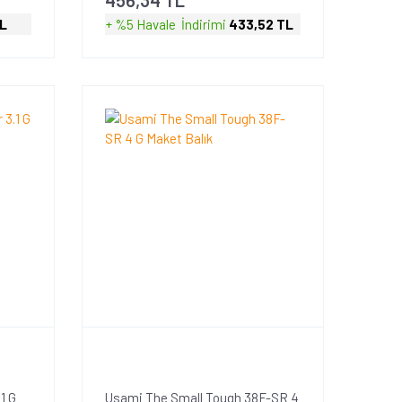
TL
+ %5 Havale
İndirimi
433,52 TL
1 G
Usami The Small Tough 38F-SR 4