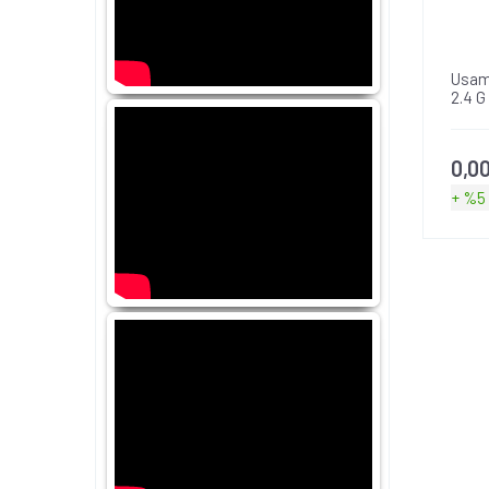
Usam
2.4 G
0,0
+ %5