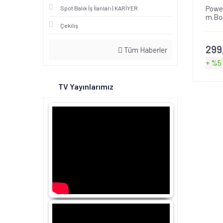
Power
Spot Balık İş İlanları | KARİYER
m.Bo
Çekiliş
299
Tüm Haberler
+ %5
TV Yayınlarımız