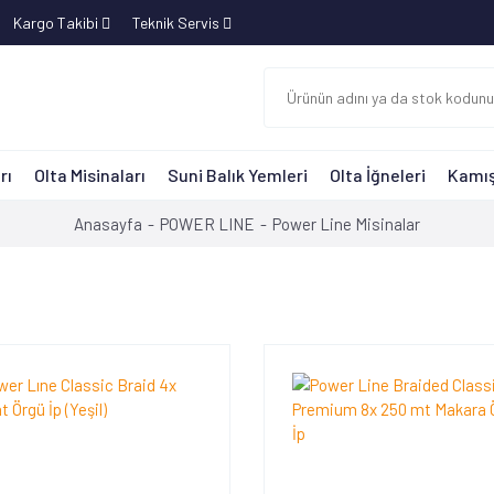
Kargo Takibi
Teknik Servis
rı
Olta Misinaları
Suni Balık Yemleri
Olta İğneleri
Kamış
Anasayfa
POWER LINE
Power Line Misinalar