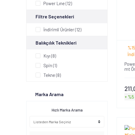
Power Lıne (12)
Filtre Seçenekleri
İndirimli Ürünler (12)
Balıkçılık Teknikleri
%15
İndi
Kıyı (8)
Power
Spin (1)
mt Ör
Tekne (8)
211,
Marka Arama
+ %5
Hızlı Marka Arama