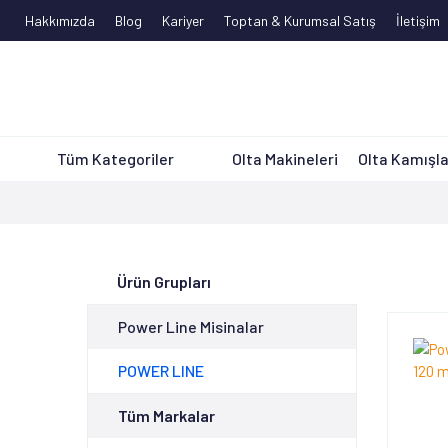
Hakkımızda
Blog
Kariyer
Toptan & Kurumsal Satış
İletişim
Tüm Kategoriler
Olta Makineleri
Olta Kamışla
Ürün Grupları
Power Line Misinalar
POWER LINE
Tüm Markalar