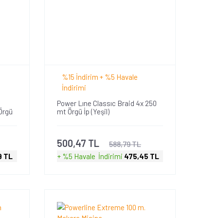
%15 İndirim + %5 Havale
İndirimi
Power Lıne Classıc Braid 4x 250
Örgü
mt Örgü İp (Yeşil)
500,47 TL
588,79 TL
9 TL
+ %5 Havale
İndirimi
475,45 TL