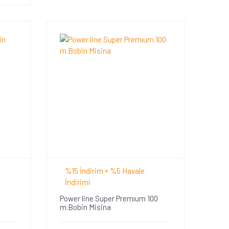
%15 İndirim + %5 Havale
İndirimi
Power line Super Premıum 100
m.Bobin Misina