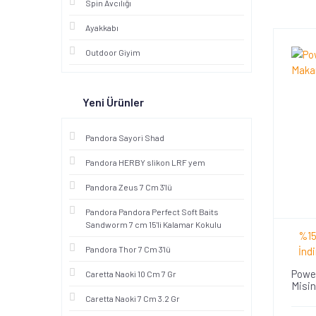
Spin Avcılığı
Ayakkabı
Outdoor Giyim
Yeni Ürünler
Pandora Sayori Shad
Pandora HERBY slikon LRF yem
Pandora Zeus 7 Cm 3'lü
Pandora Pandora Perfect Soft Baits
Sandworm 7 cm 15'li Kalamar Kokulu
%15
Pandora Thor 7 Cm 3'lü
İndi
Power
Caretta Naoki 10 Cm 7 Gr
Misi
Caretta Naoki 7 Cm 3.2 Gr