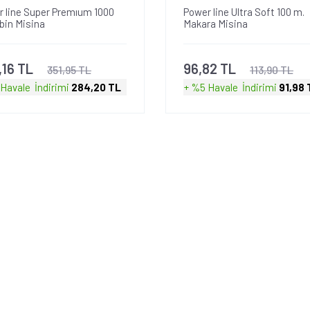
 line Super Premıum 1000
Power line Ultra Soft 100 m.
bin Misina
Makara Misina
,16 TL
96,82 TL
351,95 TL
113,90 TL
 Havale
İndirimi
284,20 TL
+ %5 Havale
İndirimi
91,98 