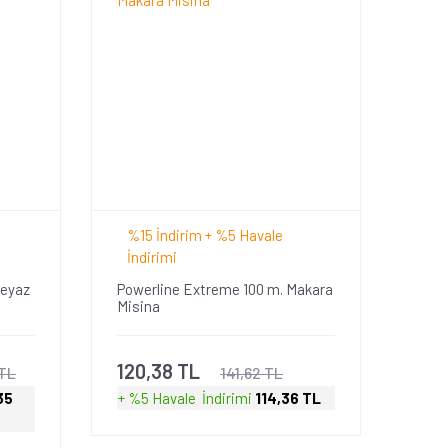
%15 İndirim + %5 Havale
İndirimi
Beyaz
Powerline Extreme 100 m. Makara
Misina
120,38 TL
 TL
141,62 TL
35
+ %5 Havale
İndirimi
114,36 TL