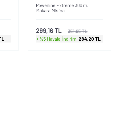
Powerline Extreme 300 m.
Makara Misina
299,16 TL
351,95 TL
TL
+ %5 Havale
İndirimi
284,20 TL