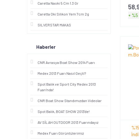
Caretta Naoki 5 Cm 1.3 Gr
58,
Caretta Oki Silikon Yem 7cm 2g
+ %5
SILVERSTAR MAKAS
Haberler
CNR Avrasya Boat Show 2014 Fuarı
Medex 2013 Fuarı Nasıl Geçti?
Spot Balık ve Sport City Medex 2013
Fuarı'nda!
CNR Boat Show Standımızdan Videolar
Spot Balık, BOAT SHOW 2013'de!
AV SİLAH OUTDOOR 2013 Fuarındayız
%15
Medex Fuarı Görüntülerimiz
İndi