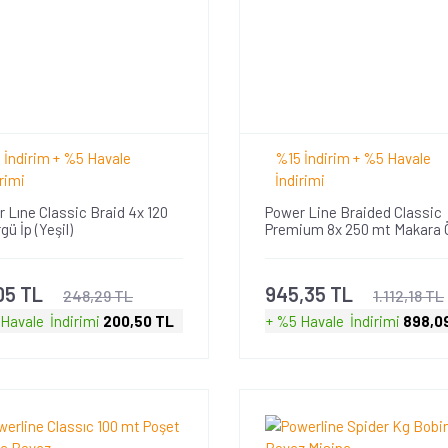
 İndirim + %5 Havale
%15 İndirim + %5 Havale
rimi
İndirimi
 Lıne Classic Braid 4x 120
Power Line Braided Classic
gü İp (Yeşil)
Premium 8x 250 mt Makara 
İp
05 TL
945,35 TL
248,29 TL
1.112,18 TL
 Havale
İndirimi
200,50 TL
+ %5 Havale
İndirimi
898,0