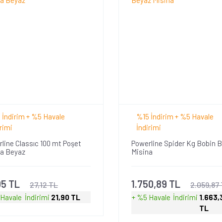
 İndirim + %5 Havale
%15 İndirim + %5 Havale
rimi
İndirimi
line Classıc 100 mt Poşet
Powerline Spider Kg Bobin 
na Beyaz
Misina
05 TL
1.750,89 TL
27,12 TL
2.059,87
 Havale
İndirimi
21,90 TL
+ %5 Havale
İndirimi
1.663,
TL