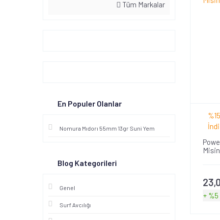
Tüm Markalar
En Populer Olanlar
%15
İndi
Nomura Mıdorı 55mm 13gr Suni Yem
Power
Misi
Blog Kategorileri
23,
Genel
+ %5
Surf Avcılığı