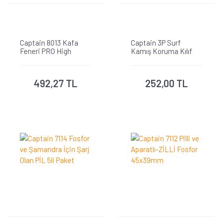
Captain 8013 Kafa
Captain 3P Surf
Feneri PRO High
Kamış Koruma Kılıf
Power
Askılı Lastikli 3mm
Neopren Kumaş
492,27 TL
252,00 TL