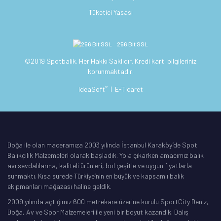
Tüketici Yasası
256 Bit SSL
©2019 Spotbalik. Her Hakkı Saklıdır. Kredi kartı bilgileriniz
korunmaktadır.
®
IdeaSoft
|
E-Ticaret
Doğa ile olan maceramıza 2003 yılında İstanbul Karaköy’de Spot
Balıkçılık Malzemeleri olarak başladık. Yola çıkarken amacımız balık
avı sevdalılarına, kaliteli ürünleri, bol çeşitle ve uygun fiyatlarla
sunmaktı. Kısa sürede Türkiye’nin en büyük ve kapsamlı balık
ekipmanları mağazası haline geldik.
2009 yılında açtığımız 600 metrekare üzerine kurulu SportCity Deniz,
Doğa, Av ve Spor Malzemeleri ile yeni bir boyut kazandık. Dalış