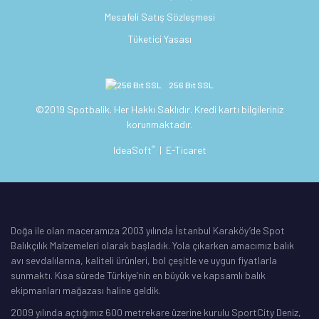
Mesafeli Satış Sözleşmesi
Tüketici Yasası
256 Bit SSL
©2019 Spotbalik. Her Hakkı Saklıdır. Kredi kartı bilgileriniz
korunmaktadır.
®
IdeaSoft
|
E-Ticaret
Doğa ile olan maceramıza 2003 yılında İstanbul Karaköy’de Spot
Balıkçılık Malzemeleri olarak başladık. Yola çıkarken amacımız balık
avı sevdalılarına, kaliteli ürünleri, bol çeşitle ve uygun fiyatlarla
sunmaktı. Kısa sürede Türkiye’nin en büyük ve kapsamlı balık
ekipmanları mağazası haline geldik.
2009 yılında açtığımız 600 metrekare üzerine kurulu SportCity Deniz,