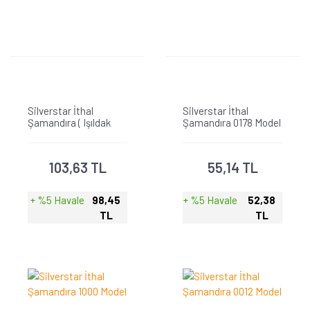
Silverstar İthal
Silverstar İthal
Şamandıra ( Işıldak
Şamandıra 0178 Model
Takılabilir ) 0204
Model
103,63 TL
55,14 TL
+ %5 Havale
98,45
+ %5 Havale
52,38
TL
TL