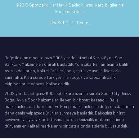
©2019 Spotbalik. Her Hakkı Saklıdır. Kredi kartı bilgileriniz
korunmaktadır.
®
IdeaSoft
|
E-Ticaret
Doğa ile olan maceramıza 2003 yılında İstanbul Karaköy’de Spot
Balıkçılık Malzemeleri olarak başladık. Yola çıkarken amacımız balık
avı sevdalılarına, kaliteli ürünleri, bol çeşitle ve uygun fiyatlarla
sunmaktı. Kısa sürede Türkiye’nin en büyük ve kapsamlı balık
ekipmanları mağazası haline geldik.
2009 yılında açtığımız 600 metrekare üzerine kurulu SportCity Deniz,
Doğa, Av ve Spor Malzemeleri ile yeni bir boyut kazandık. Dalış
malzemeleri, outdoor spor ve kamp malzemeleri ile doğa sevdalılarına
daha geniş yelpazede ürünler sunmaya başladık. Balıkçılığı bir üst
seviyeye taşıyrarak bot, tekne, motor, denizcilik malzemelerinde
dünyanın en kaliteli markalarını bir çatı altında sizlerle buluşturduk.