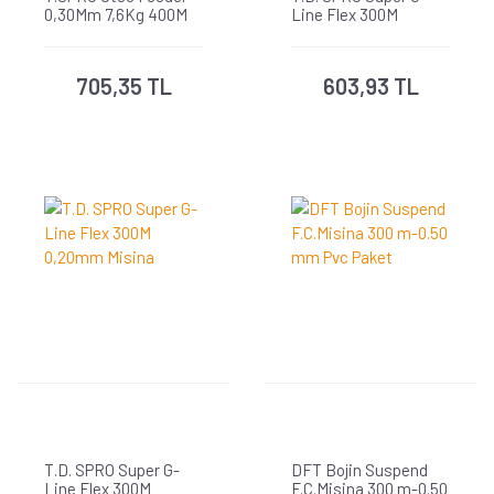
0,30Mm 7,6Kg 400M
Line Flex 300M
Kahverengi Misina 1/5
0,30mm Misina
705,35 TL
603,93 TL
T.D. SPRO Super G-
DFT Bojin Suspend
Line Flex 300M
F.C.Misina 300 m-0.50