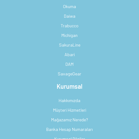
Okuma
Daiwa
Trabucco
Michigan
SakuraLine
Abari
DAM
SavageGear
Kurumsal
Hakkımızda
Müşteri Hizmetleri
Mağazamız Nerede?
Banka Hesap Numaraları
Kurumsal Bilgiler