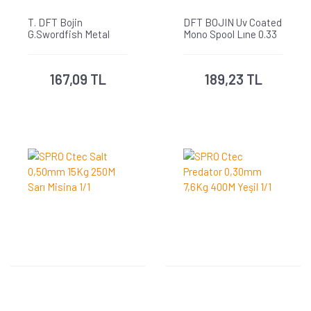
T. DFT Bojin
DFT BOJIN Uv Coated
G.Swordfish Metal
Mono Spool Lıne 0.33
Kutu Misina 100 m -
mm 270 m
0.23 mm
167,09 TL
189,23 TL