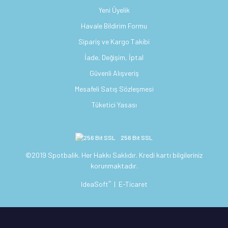
Yeni Üyelik
Havale Bildirim Formu
Sipariş ve Kargo Takibi
İade, Değişim, İptal
Güvenli Alışveriş
Mesafeli Satış Sözleşmesi
Tüketici Yasası
256 Bit SSL
©2019 Spotbalik. Her Hakkı Saklıdır. Kredi kartı bilgileriniz
korunmaktadır.
®
IdeaSoft
|
E-Ticaret