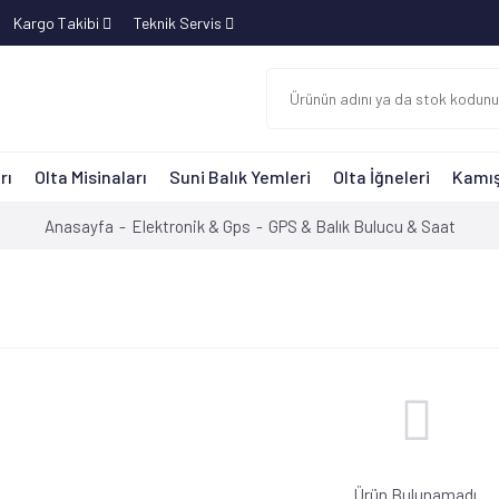
Kargo Takibi
Teknik Servis
rı
Olta Misinaları
Suni Balık Yemleri
Olta İğneleri
Kamış
Anasayfa
Elektronik & Gps
GPS & Balık Bulucu & Saat
Ürün Bulunamadı.