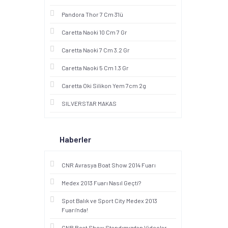
Pandora Thor 7 Cm 3'lü
Caretta Naoki 10 Cm 7 Gr
Caretta Naoki 7 Cm 3.2 Gr
Caretta Naoki 5 Cm 1.3 Gr
Caretta Oki Silikon Yem 7cm 2g
SILVERSTAR MAKAS
Haberler
CNR Avrasya Boat Show 2014 Fuarı
Medex 2013 Fuarı Nasıl Geçti?
Spot Balık ve Sport City Medex 2013
Fuarı'nda!
CNR Boat Show Standımızdan Videolar