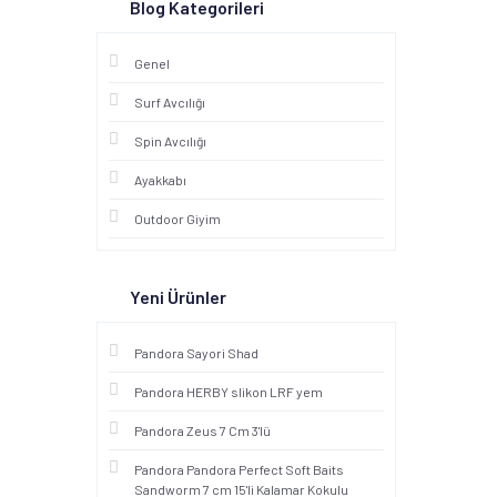
Blog Kategorileri
Genel
Surf Avcılığı
Spin Avcılığı
Ayakkabı
Outdoor Giyim
Yeni Ürünler
Pandora Sayori Shad
Pandora HERBY slikon LRF yem
Pandora Zeus 7 Cm 3'lü
Pandora Pandora Perfect Soft Baits
Sandworm 7 cm 15'li Kalamar Kokulu