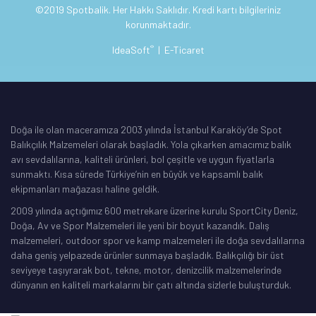
©2019 Spotbalik. Her Hakkı Saklıdır. Kredi kartı bilgileriniz
korunmaktadır.
®
IdeaSoft
|
E-Ticaret
Doğa ile olan maceramıza 2003 yılında İstanbul Karaköy’de Spot
Balıkçılık Malzemeleri olarak başladık. Yola çıkarken amacımız balık
avı sevdalılarına, kaliteli ürünleri, bol çeşitle ve uygun fiyatlarla
sunmaktı. Kısa sürede Türkiye’nin en büyük ve kapsamlı balık
ekipmanları mağazası haline geldik.
2009 yılında açtığımız 600 metrekare üzerine kurulu SportCity Deniz,
Doğa, Av ve Spor Malzemeleri ile yeni bir boyut kazandık. Dalış
malzemeleri, outdoor spor ve kamp malzemeleri ile doğa sevdalılarına
daha geniş yelpazede ürünler sunmaya başladık. Balıkçılığı bir üst
seviyeye taşıyrarak bot, tekne, motor, denizcilik malzemelerinde
dünyanın en kaliteli markalarını bir çatı altında sizlerle buluşturduk.