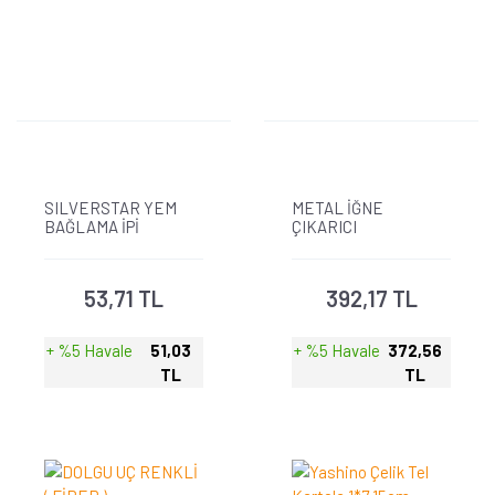
SILVERSTAR YEM
METAL İĞNE
BAĞLAMA İPİ
ÇIKARICI
53,71 TL
392,17 TL
+ %5 Havale
51,03
+ %5 Havale
372,56
TL
TL