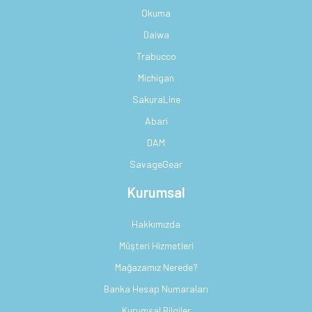
Okuma
Daiwa
Trabucco
Michigan
SakuraLine
Abari
DAM
SavageGear
Kurumsal
Hakkımızda
Müşteri Hizmetleri
Mağazamız Nerede?
Banka Hesap Numaraları
Kurumsal Bilgiler