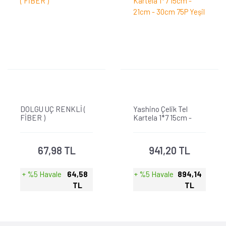
DOLGU UÇ RENKLİ (
Yashino Çelik Tel
FİBER )
Kartela 1*7 15cm -
21cm - 30cm 75P Yeşil
67,98 TL
941,20 TL
+ %5 Havale
64,58
+ %5 Havale
894,14
TL
TL