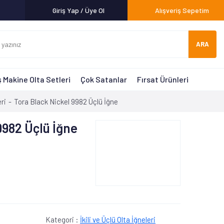
Giriş Yap / Üye Ol
Alışveriş Sepetim
ARA
 Makine Olta Setleri
Çok Satanlar
Fırsat Ürünleri
eri
Tora Black Nickel 9982 Üçlü İğne
9982 Üçlü İğne
Kategori :
İkili ve Üçlü Olta İğneleri