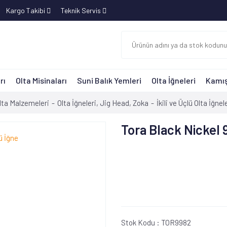
Kargo Takibi
Teknik Servis
rı
Olta Misinaları
Suni Balık Yemleri
Olta İğneleri
Kamış
lta Malzemeleri
Olta İğneleri, Jig Head, Zoka
İkili ve Üçlü Olta İğnel
Tora Black Nickel 
Stok Kodu :
TOR9982