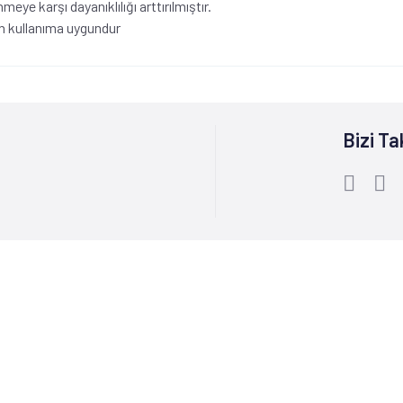
e karşı dayanıklılığı arttırılmıştır.
in kullanıma uygundur
Bizi Ta
Bize Ulaşın :
0212 244 85 60