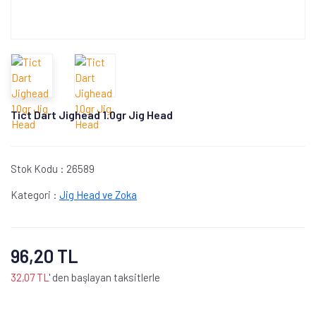
Tict Dart Jighead 1.0gr Jig Head
Stok Kodu :
26589
Kategori :
Jig Head ve Zoka
96,20 TL
32,07 TL
' den başlayan taksitlerle