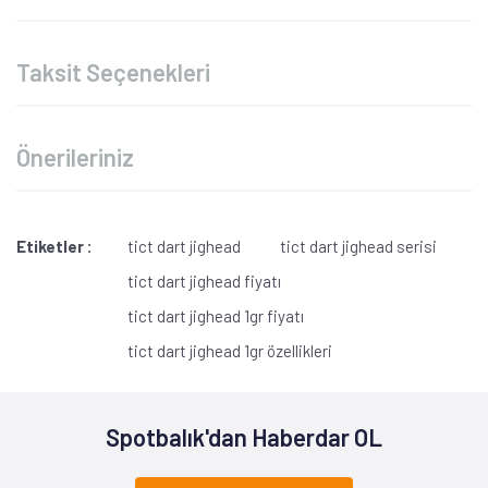
Taksit Seçenekleri
Önerileriniz
Etiketler :
tict dart jighead
tict dart jighead serisi
tict dart jighead fiyatı
tict dart jighead 1gr fiyatı
tict dart jighead 1gr özellikleri
Spotbalık'dan Haberdar OL