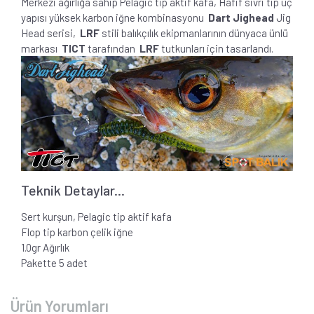
Merkezi ağırlığa sahip Pelagic tip aktif kafa, Hafif sivri tip uç
yapısı yüksek karbon iğne kombinasyonu
Dart Jighead
Jig
Head serisi,
LRF
stili balıkçılık ekipmanlarının dünyaca ünlü
markası
TICT
tarafından
LRF
tutkunları için tasarlandı.
Teknik Detaylar...
Sert kurşun, Pelagic tip aktif kafa
Flop tip karbon çelik iğne
1.0gr Ağırlık
Pakette 5 adet
Ürün Yorumları