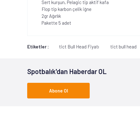
Sert kurşun, Pelagic tip aktif kafa
Flop tip karbon çelik iğne
2gr Ağırlık
Pakette 5 adet
Etiketler :
tict Bull Head Fiyatı
tict bull head
Spotbalık'dan Haberdar OL
Abone Ol