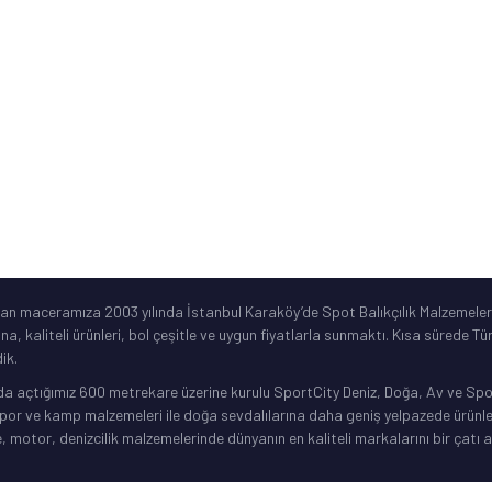
ar
©2019 Spotbalik. Her Hakkı Saklıdır. Kredi kartı bilgileriniz korunmaktadır.
lan maceramıza 2003 yılında İstanbul Karaköy’de Spot Balıkçılık Malzemeleri
ına, kaliteli ürünleri, bol çeşitle ve uygun fiyatlarla sunmaktı. Kısa sürede 
ik.
da açtığımız 600 metrekare üzerine kurulu SportCity Deniz, Doğa, Av ve Spor 
or ve kamp malzemeleri ile doğa sevdalılarına daha geniş yelpazede ürünler 
, motor, denizcilik malzemelerinde dünyanın en kaliteli markalarını bir çatı a