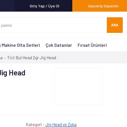
Giriş Yap / Üye Ol
Alışveriş Sepetim
ARA
 Makine Olta Setleri
Çok Satanlar
Fırsat Ürünleri
ka
Tict Bul Head 2gr Jig Head
Jig Head
Kategori :
Jig Head ve Zoka