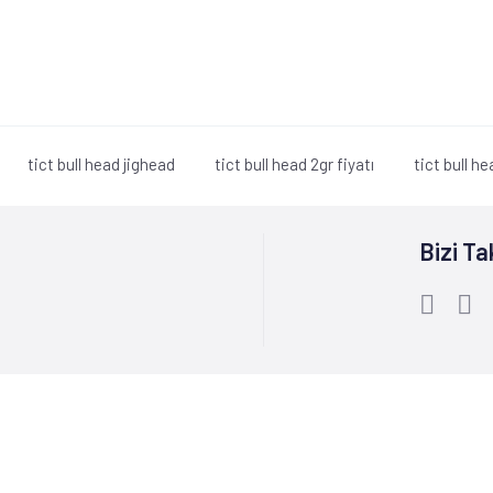
tict bull head jighead
tict bull head 2gr fiyatı
tict bull he
Bizi Ta