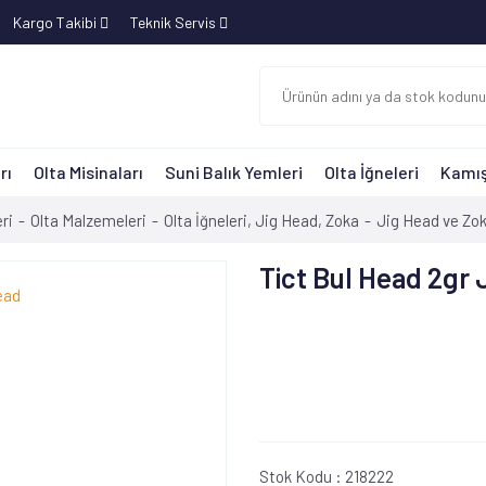
Kargo Takibi
Teknik Servis
rı
Olta Misinaları
Suni Balık Yemleri
Olta İğneleri
Kamış
ri
Olta Malzemeleri
Olta İğneleri, Jig Head, Zoka
Jig Head ve Zo
Tict Bul Head 2gr 
Stok Kodu :
218222