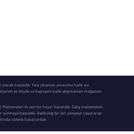
Tüketici Yasası
®
IdeaSoft
|
E-Ticaret
 olarak başladık. Yola çıkarken amacımız balık avı
Türkiye’nin en büyük ve kapsamlı balık ekipmanları mağazası
Malzemeleri ile yeni bir boyut kazandık. Dalış malzemeleri,
sunmaya başladık. Balıkçılığı bir üst seviyeye taşıyrarak
ltında sizlerle buluşturduk.