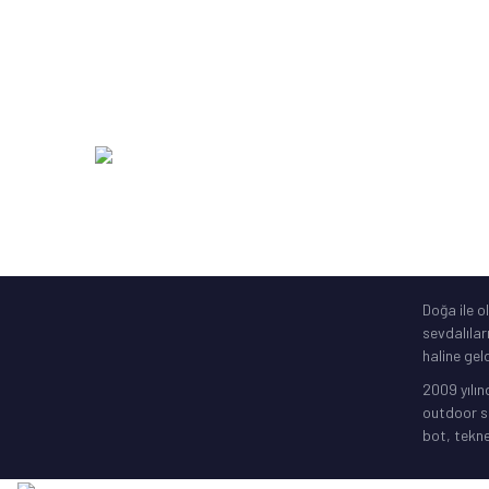
Zıpkın Ekipmanları
DAM
Şime Bot, Motor
SavageGe
Elektronik Gps
256 Bit SSL
Doğa ile o
sevdalılar
haline geld
2009 yılın
outdoor sp
bot, tekne