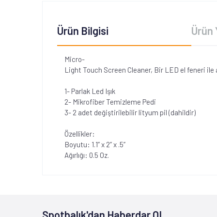
Ürün Bilgisi
Ürün 
Micro-
Light Touch Screen Cleaner, Bir LED el feneri ile 
1- Parlak Led Işık
2- Mikrofiber Temizleme Pedi
3- 2 adet değiştirilebilir lityum pil (dahildir)
Özellikler:
Boyutu: 1.1” x 2” x .5”
Ağırlığı: 0.5 Oz.
Spotbalık'dan Haberdar OL