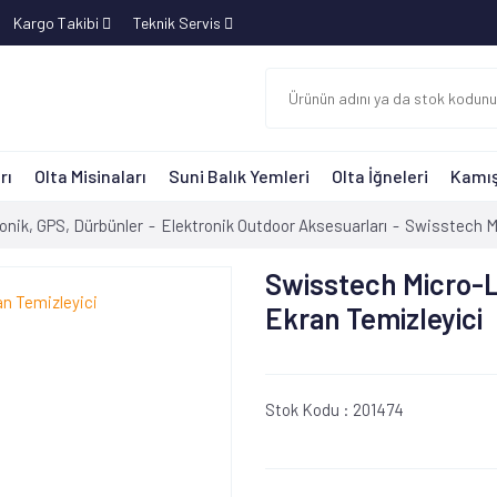
Kargo Takibi
Teknik Servis
rı
Olta Misinaları
Suni Balık Yemleri
Olta İğneleri
Kamış
onik, GPS, Dürbünler
Elektronik Outdoor Aksesuarları
Swisstech Mi
Swisstech Micro-
Ekran Temizleyici
Stok Kodu :
201474