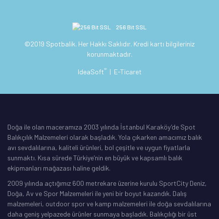
256 Bit SSL
©2019 Spotbalik. Her Hakkı Saklıdır. Kredi kartı bilgileriniz
korunmaktadır.
®
IdeaSoft
|
E-Ticaret
Doğa ile olan maceramıza 2003 yılında İstanbul Karaköy’de Spot
Balıkçılık Malzemeleri olarak başladık. Yola çıkarken amacımız balık
avı sevdalılarına, kaliteli ürünleri, bol çeşitle ve uygun fiyatlarla
sunmaktı. Kısa sürede Türkiye’nin en büyük ve kapsamlı balık
ekipmanları mağazası haline geldik.
2009 yılında açtığımız 600 metrekare üzerine kurulu SportCity Deniz,
Doğa, Av ve Spor Malzemeleri ile yeni bir boyut kazandık. Dalış
malzemeleri, outdoor spor ve kamp malzemeleri ile doğa sevdalılarına
daha geniş yelpazede ürünler sunmaya başladık. Balıkçılığı bir üst