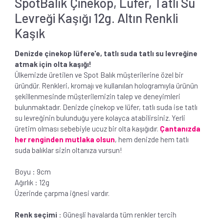
SpotBalık Çinekop, Lüfer, Tatlı Su
Levreği Kaşığı 12g. Altın Renkli
Kaşık
Denizde çinekop lüfere'e, tatlı suda tatlı su levreğine
atmak için olta kaşığı!
Ülkemizde üretilen ve Spot Balık müşterilerine özel bir
üründür. Renkleri, kromajı ve kullanılan hologramıyla ürünün
şekillenmesinde müşterilemizin talep ve deneyimleri
bulunmaktadır. Denizde çinekop ve lüfer, tatlı suda ise tatlı
su levreğinin bulunduğu yere kolayca atabilirsiniz. Yerli
üretim olması sebebiyle ucuz bir olta kaşığıdır.
Çantanızda
her renginden mutlaka olsun
, hem denizde hem tatlı
suda balıklar sizin oltanıza vursun!
Boyu : 9cm
Ağırlık : 12g
Üzerinde çarpma iğnesi vardır.
Renk seçimi
: Güneşli havalarda tüm renkler tercih