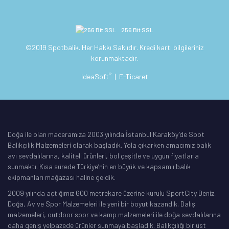
256 Bit SSL
©2019 Spotbalik. Her Hakkı Saklıdır. Kredi kartı bilgileriniz
korunmaktadır.
®
IdeaSoft
|
E-Ticaret
Doğa ile olan maceramıza 2003 yılında İstanbul Karaköy’de Spot
Balıkçılık Malzemeleri olarak başladık. Yola çıkarken amacımız balık
avı sevdalılarına, kaliteli ürünleri, bol çeşitle ve uygun fiyatlarla
sunmaktı. Kısa sürede Türkiye’nin en büyük ve kapsamlı balık
ekipmanları mağazası haline geldik.
2009 yılında açtığımız 600 metrekare üzerine kurulu SportCity Deniz,
Doğa, Av ve Spor Malzemeleri ile yeni bir boyut kazandık. Dalış
malzemeleri, outdoor spor ve kamp malzemeleri ile doğa sevdalılarına
daha geniş yelpazede ürünler sunmaya başladık. Balıkçılığı bir üst