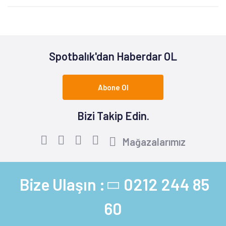
Spotbalık'dan Haberdar OL
Abone Ol
Bizi Takip Edin.
Mağazalarımız
Bize Ulaşın :
0212 244 85
60