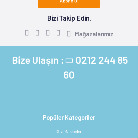
Abone Ol
Bizi Takip Edin.
Mağazalarımız
Bize Ulaşın :
0212 244 85
60
Popüler Kategoriler
Olta Makineleri