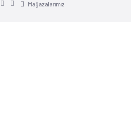
Mağazalarımız
Yardım
İletişim Formu