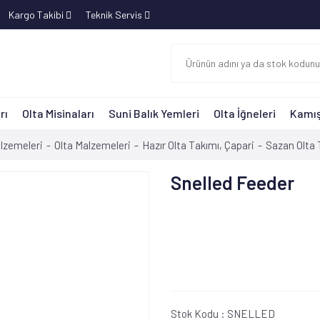
Kargo Takibi
Teknik Servis
rı
Olta Misinaları
Suni Balık Yemleri
Olta İğneleri
Kamış
alzemeleri
Olta Malzemeleri
Hazır Olta Takımı, Çapari
Sazan Olta 
Snelled Feeder
Stok Kodu :
SNELLED