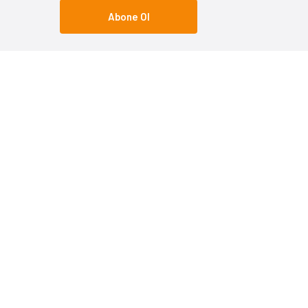
Abone Ol
Popüler Kategoriler
Popüle
Olta Makineleri
Shimano