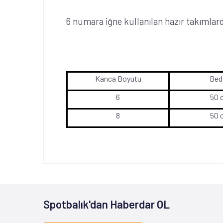
6 numara iğne kullanılan hazır takımla
Kanca Boyutu
Bed
6
50 
8
50 
Spotbalık'dan Haberdar OL