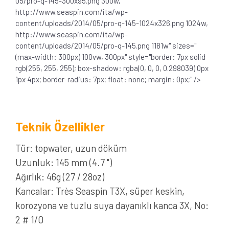
05/pro-q-145-300x95.png 300w,
http://www.seaspin.com/ita/wp-
content/uploads/2014/05/pro-q-145-1024x326.png 1024w,
http://www.seaspin.com/ita/wp-
content/uploads/2014/05/pro-q-145.png 1181w" sizes="
(max-width: 300px) 100vw, 300px" style="border: 7px solid
rgb(255, 255, 255); box-shadow: rgba(0, 0, 0, 0.298039) 0px
1px 4px; border-radius: 7px; float: none; margin: 0px;" />
Teknik Özellikler
Tür: topwater, uzun döküm
Uzunluk: 145 mm (4.7 ")
Ağırlık: 46g (27 / 28oz)
Kancalar: Très Seaspin T3X, süper keskin,
korozyona ve tuzlu suya dayanıklı kanca 3X, No:
2 # 1/0