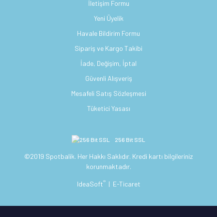
İletişim Formu
Yeni Üyelik
Havale Bildirim Formu
Sipariş ve Kargo Takibi
İade, Değişim, İptal
Güvenli Alışveriş
Mesafeli Satış Sözleşmesi
Tüketici Yasası
256 Bit SSL
©2019 Spotbalik. Her Hakkı Saklıdır. Kredi kartı bilgileriniz
korunmaktadır.
®
IdeaSoft
|
E-Ticaret