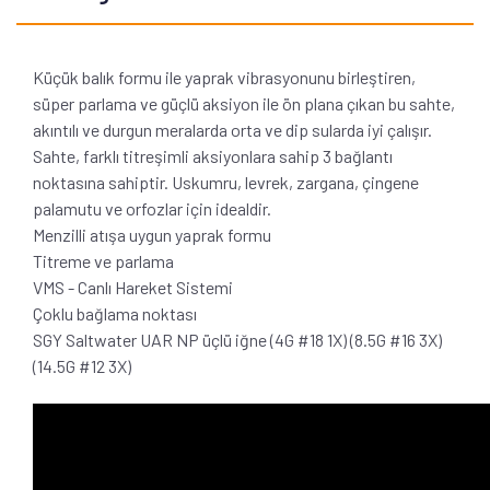
Küçük balık formu ile yaprak vibrasyonunu birleştiren,
süper parlama ve güçlü aksiyon ile ön plana çıkan bu sahte,
akıntılı ve durgun meralarda orta ve dip sularda iyi çalışır.
Sahte, farklı titreşimli aksiyonlara sahip 3 bağlantı
noktasına sahiptir. Uskumru, levrek, zargana, çingene
palamutu ve orfozlar için idealdir.
Menzilli atışa uygun yaprak formu
Titreme ve parlama
VMS - Canlı Hareket Sistemi
Çoklu bağlama noktası
SGY Saltwater UAR NP üçlü iğne (4G #18 1X) (8.5G #16 3X)
(14.5G #12 3X)