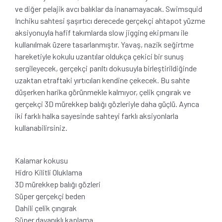
ve diğer pelajik avcı balıklar da inanamayacak. Swimsquid
Inchiku sahtesi şaşırtıcı derecede gerçekçi ahtapot yüzme
aksiyonuyla hafif takımlarda slow jigging ekipmanı ile
kullanılmak üzere tasarlanmıştır. Yavaş, nazik seğirtme
hareketiyle kokulu uzantılar oldukça çekici bir sunuş
sergileyecek, gerçekçi parıltı dokusuyla birleştirildiğinde
uzaktan etraftaki yırtıcıları kendine çekecek. Bu sahte
düşerken harika görünmekle kalmıyor, çelik çıngırak ve
gerçekçi 3D mürekkep balığı gözleriyle daha güçlü. Ayrıca
iki farklı halka sayesinde sahteyi farklı aksiyonlarla
kullanabilirsiniz.
Kalamar kokusu
Hidro Kilitli Oluklama
3D mürekkep balığı gözleri
Süper gerçekçi beden
Dahili çelik çıngırak
Süper dayanıklı kaplama