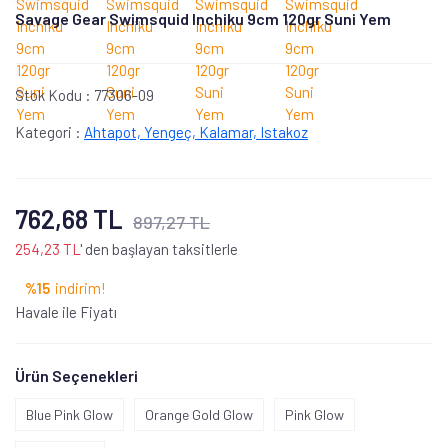
Savage Gear Swimsquid Inchiku 9cm 120gr Suni Yem
Stok Kodu :
77306-09
Kategori :
Ahtapot, Yengeç, Kalamar, Istakoz
762,68 TL
897,27 TL
254,23 TL
' den başlayan taksitlerle
%15
indirim!
Havale ile Fiyatı
Ürün Seçenekleri
Blue Pink Glow
Orange Gold Glow
Pink Glow