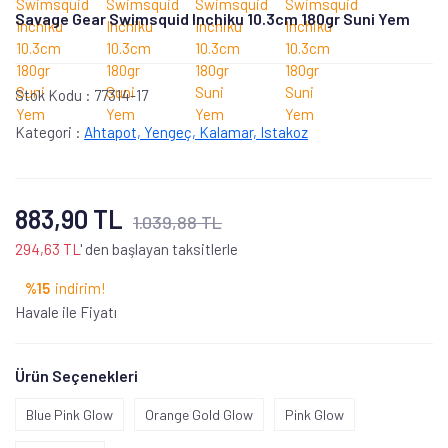
Savage Gear Swimsquid Inchiku 10.3cm 180gr Suni Yem
Stok Kodu :
77314-17
Kategori :
Ahtapot, Yengeç, Kalamar, Istakoz
883,90 TL
1.039,88 TL
294,63 TL
' den başlayan taksitlerle
%15
indirim!
Havale ile Fiyatı
Ürün Seçenekleri
Blue Pink Glow
Orange Gold Glow
Pink Glow