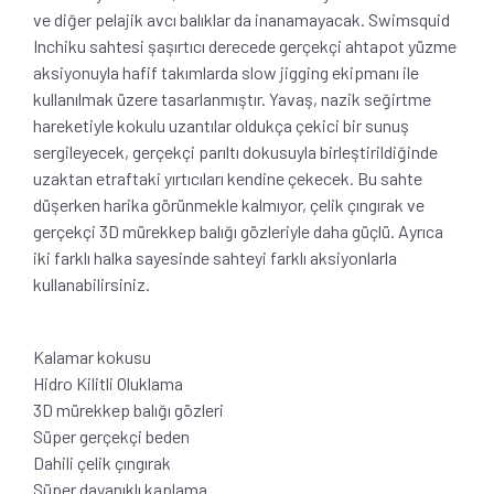
ve diğer pelajik avcı balıklar da inanamayacak. Swimsquid
Inchiku sahtesi şaşırtıcı derecede gerçekçi ahtapot yüzme
aksiyonuyla hafif takımlarda slow jigging ekipmanı ile
kullanılmak üzere tasarlanmıştır. Yavaş, nazik seğirtme
hareketiyle kokulu uzantılar oldukça çekici bir sunuş
sergileyecek, gerçekçi parıltı dokusuyla birleştirildiğinde
uzaktan etraftaki yırtıcıları kendine çekecek. Bu sahte
düşerken harika görünmekle kalmıyor, çelik çıngırak ve
gerçekçi 3D mürekkep balığı gözleriyle daha güçlü. Ayrıca
iki farklı halka sayesinde sahteyi farklı aksiyonlarla
kullanabilirsiniz.
Kalamar kokusu
Hidro Kilitli Oluklama
3D mürekkep balığı gözleri
Süper gerçekçi beden
Dahili çelik çıngırak
Süper dayanıklı kaplama