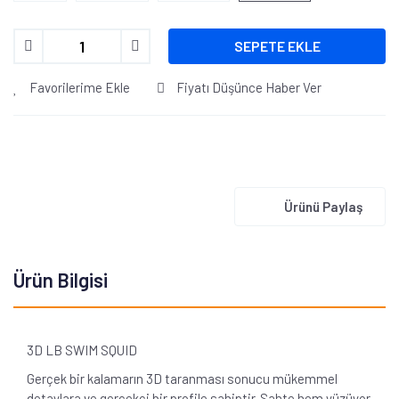
SEPETE EKLE
Favorilerime Ekle
Fiyatı Düşünce Haber Ver
Ürünü Paylaş
Ürün Bilgisi
3D LB SWIM SQUID
Gerçek bir kalamarın 3D taranması sonucu mükemmel
detaylara ve gerçekçi bir profile sahiptir. Sahte hem yüzüyor