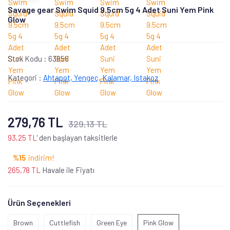
Savage gear Swim Squid 9.5cm 5g 4 Adet Suni Yem Pink
Glow
Stok Kodu :
63856
Kategori :
Ahtapot, Yengeç, Kalamar, Istakoz
279,76 TL
329,13 TL
93,25 TL
' den başlayan taksitlerle
%15
indirim!
265,78 TL
Havale ile Fiyatı
Ürün Seçenekleri
Brown
Cuttlefish
Green Eye
Pink Glow