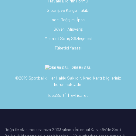
Havale Bildirim Formu
Sipariş ve Kargo Takibi
İade, Değişim, İptal
Güvenli Alışveriş
Mesafeli Satış Sözleşmesi
Tüketici Yasası
256 Bit SSL
©2019 Spotbalik. Her Hakkı Saklıdır. Kredi kartı bilgileriniz
korunmaktadır.
®
IdeaSoft
|
E-Ticaret
Doğa ile olan maceramıza 2003 yılında İstanbul Karaköy’de Spot
Balıkçılık Malzemeleri olarak başladık. Yola çıkarken amacımız balık