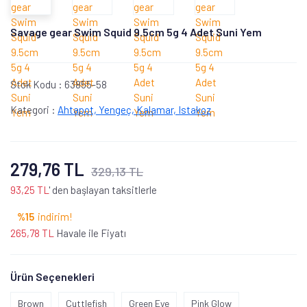
Savage gear Swim Squid 9.5cm 5g 4 Adet Suni Yem
Stok Kodu :
63855-58
Kategori :
Ahtapot, Yengeç, Kalamar, Istakoz
279,76 TL
329,13 TL
93,25 TL
' den başlayan taksitlerle
%15
indirim!
265,78 TL
Havale ile Fiyatı
Ürün Seçenekleri
Brown
Cuttlefish
Green Eye
Pink Glow