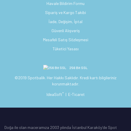
Havale Bildirim Formu
Sipariş ve Kargo Takibi
İade, Değişim, İptal
Güvenli Alışveriş
Mesafeli Satış Sözleşmesi
Tüketici Yasası
256 Bit SSL
©2019 Spotbalik. Her Hakkı Saklıdır. Kredi kartı bilgileriniz
korunmaktadır.
®
IdeaSoft
|
E-Ticaret
Doğa ile olan maceramıza 2003 yılında İstanbul Karaköy’de Spot