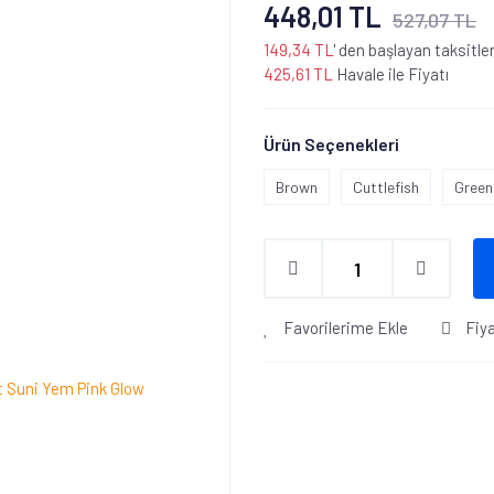
448,01 TL
527,07 TL
149,34 TL
' den başlayan taksitler
425,61 TL
Havale ile Fiyatı
Ürün Seçenekleri
Brown
Cuttlefish
Green
Favorilerime Ekle
Fiy