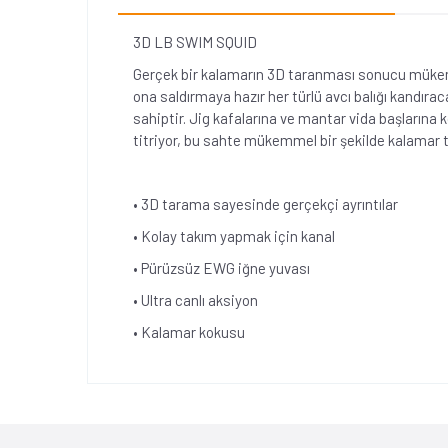
3D LB SWIM SQUID
Gerçek bir kalamarın 3D taranması sonucu mükemm
ona saldırmaya hazır her türlü avcı balığı kandıra
sahiptir. Jig kafalarına ve mantar vida başlarına ko
titriyor, bu sahte mükemmel bir şekilde kalamar t
• 3D tarama sayesinde gerçekçi ayrıntılar
• Kolay takım yapmak için kanal
• Pürüzsüz EWG iğne yuvası
• Ultra canlı aksiyon
• Kalamar kokusu