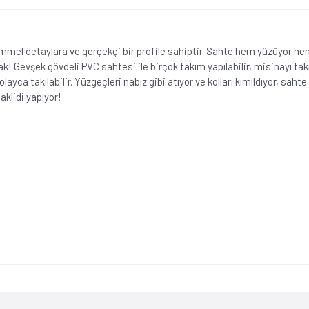
el detaylara ve gerçekçi bir profile sahiptir. Sahte hem yüzüyor hem 
cak! Gevşek gövdeli PVC sahtesi ile birçok takım yapılabilir, misinayı ta
layca takılabilir. Yüzgeçleri nabız gibi atıyor ve kolları kımıldıyor, sah
aklidi yapıyor!