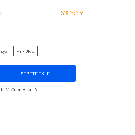
%15
indirim!
le
 Eye
Pink Glow
SEPETE EKLE
atı Düşünce Haber Ver