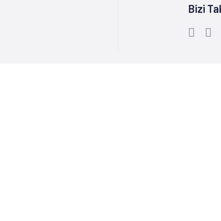
Bizi Ta
Bize Ulaşın :
0212 244 85 60
r Markalar
Kurumsal