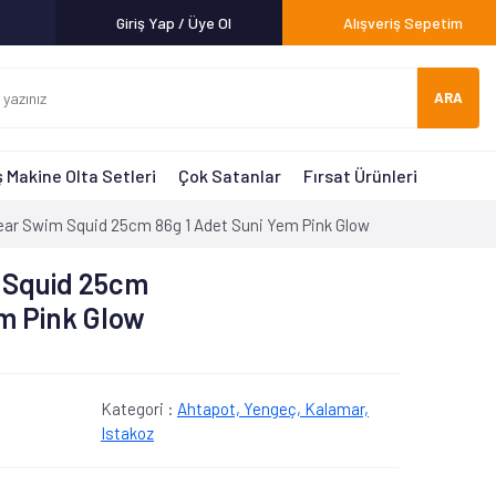
Giriş Yap / Üye Ol
Alışveriş Sepetim
ARA
 Makine Olta Setleri
Çok Satanlar
Fırsat Ürünleri
ar Swim Squid 25cm 86g 1 Adet Suni Yem Pink Glow
 Squid 25cm
em Pink Glow
Kategori :
Ahtapot, Yengeç, Kalamar,
Istakoz