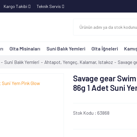
Kargo Takibi
Teknik Servis
rı
Olta Misinaları
Suni Balık Yemleri
Olta İğneleri
Kamış
Suni Balık Yemleri
Ahtapot, Yengeç, Kalamar, Istakoz
Savage ge
Savage gear Swim
86g 1 Adet Suni Y
Stok Kodu :
63868