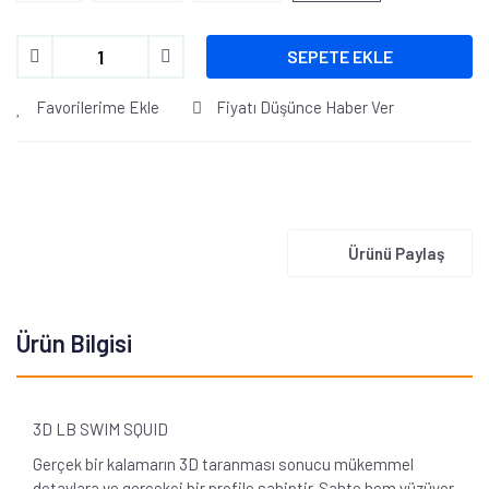
SEPETE EKLE
Favorilerime Ekle
Fiyatı Düşünce Haber Ver
Ürünü Paylaş
Ürün Bilgisi
3D LB SWIM SQUID
Gerçek bir kalamarın 3D taranması sonucu mükemmel
detaylara ve gerçekçi bir profile sahiptir. Sahte hem yüzüyor