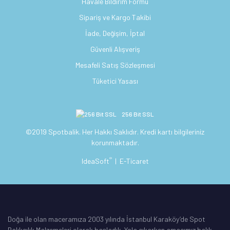
Havale Bildirim Formu
Sipariş ve Kargo Takibi
İade, Değişim, İptal
Güvenli Alışveriş
Mesafeli Satış Sözleşmesi
Tüketici Yasası
256 Bit SSL
©2019 Spotbalik. Her Hakkı Saklıdır. Kredi kartı bilgileriniz
korunmaktadır.
®
IdeaSoft
|
E-Ticaret
Doğa ile olan maceramıza 2003 yılında İstanbul Karaköy’de Spot
Balıkçılık Malzemeleri olarak başladık. Yola çıkarken amacımız balık