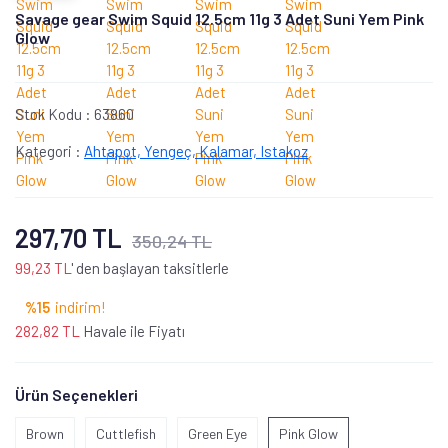
Savage gear Swim Squid 12.5cm 11g 3 Adet Suni Yem Pink
Glow
Stok Kodu :
63860
Kategori :
Ahtapot, Yengeç, Kalamar, Istakoz
297,70 TL
350,24 TL
99,23 TL
' den başlayan taksitlerle
%15
indirim!
282,82 TL
Havale ile Fiyatı
Ürün Seçenekleri
Brown
Cuttlefish
Green Eye
Pink Glow