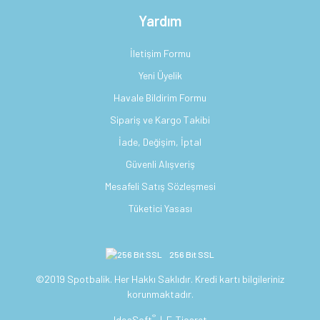
Yardım
İletişim Formu
Yeni Üyelik
Havale Bildirim Formu
Sipariş ve Kargo Takibi
İade, Değişim, İptal
Güvenli Alışveriş
Mesafeli Satış Sözleşmesi
Tüketici Yasası
256 Bit SSL
©2019 Spotbalik. Her Hakkı Saklıdır. Kredi kartı bilgileriniz
korunmaktadır.
®
IdeaSoft
|
E-Ticaret