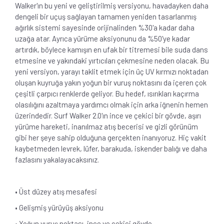
Walker'ın bu yeni ve geliştirilmiş versiyonu, havadayken daha
dengeli bir uçuş sağlayan tamamen yeniden tasarlanmış
ağırlık sistemi sayesinde orijinalinden %30'a kadar daha
uzağa atar. Ayrıca yürüme aksiyonunu da %50'ye kadar
artırdık, böylece kamışın en ufak bir titremesi bile suda dans
etmesine ve yakındaki yırtıcıları çekmesine neden olacak. Bu
yeni versiyon, yarayı taklit etmek için üç UV kırmızı noktadan
oluşan kuyruğa yakın yoğun bir vuruş noktasını da içeren çok
çeşitli çarpıcı renklerde geliyor. Bu hedef, ısırıkları kaçırma
olasılığını azaltmaya yardımcı olmak için arka iğnenin hemen
üzerindedir. Surf Walker 2.0'ın ince ve çekici bir gövde, aşırı
yürüme hareketi, inanılmaz atış becerisi ve gizli görünüm
gibi her şeye sahip olduğuna gerçekten inanıyoruz. Hiç vakit
kaybetmeden levrek, lüfer, barakuda, iskender balığı ve daha
fazlasını yakalayacaksınız.
• Üst düzey atış mesafesi
• Gelişmiş yürüyüş aksiyonu
• Yoğun vuruş noktası, ince ve çekici gövde