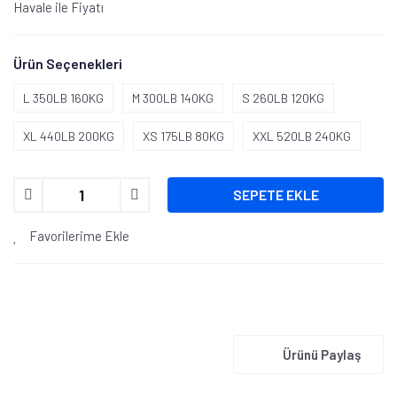
Havale ile Fiyatı
Ürün Seçenekleri
L 350LB 160KG
M 300LB 140KG
S 260LB 120KG
XL 440LB 200KG
XS 175LB 80KG
XXL 520LB 240KG
SEPETE EKLE
Favorilerime Ekle
Ürünü Paylaş